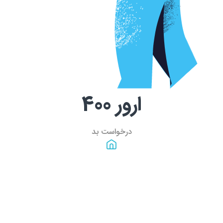
ارور
400
درخواست بد