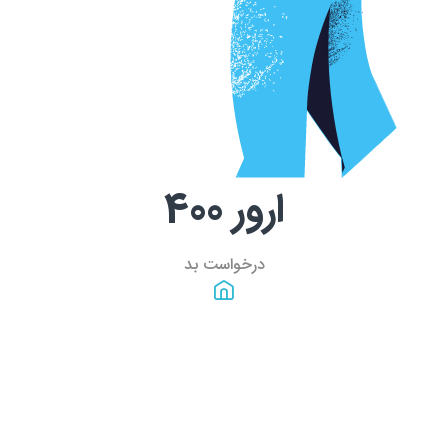
ارور
400
درخواست بد