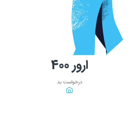
ارور
400
درخواست بد