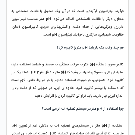
فرآیند تیتراسیون فرآیندی است که در آن یک محلول با غلظت مشخص به 
محلول دیگر با غلظت نامشخص اضافه می‌شود. 
pH متر
 مناسب تیتراسیون 
داراری ویژگی‌هایی از جمله دقت، واکنش‌پذیری سریع، کالیبراسیون آسان، 
مقاومت شیمیایی، سازگاری با فرآیند تیتراسیون pH است.  
هر چند وقت یک بار باید pH متر را کالیبره کرد؟
کالیبراسیون دستگاه 
pH متر 
به مراتب بستگی به محیط و شرایط استفاده دارد؛ 
اما به‌طور کلی، معمولا پیشنهاد می‌شود که 
pH متر 
حداقل هر 2 تا 4 هفته یک بار 
کالیبره شود. همچنین، در صورت استفاده مداوم یا در شرایط خاص، لازم است 
که دستگاه را بیشتر کالیبره کنید. علاوه بر این، در صورتی که از دقت بالای 
اندازه‌گیری نیاز دارید، باید فراوانی کالیبره کردن را افزایش دهید. 
چرا استفاده از pH متر در سیستم تصفیه آب الزامی است؟
استفاده از 
pH متر
 در سیستم‌های تصفیه آب به دلایلی اعم از تعیین pH 
مناسب، اندازه‌گیری تأثیرات فرآیندهای تصفیه، کنترل کیفیت آب ضروری است.