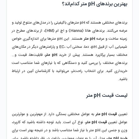
بهترین برندهای pH متر کدام‌اند؟
برندهای مختلفی هستند که pH مترهای باکیفیتی را در مدل‌های متنوع تولید و 
عرضه می‌کنند. برندهای هانا (Hanna) و اچ ام (HM)، از برندهای مطرح در 
زمینه ساخت و عرضه 
pH متر
 هستند. این pH مترها برای اندازه‌گیری خواص 
شیمیایی آب از قبیل pH، دما، سختی آب ،EC و پارامترهای دیگر در مکان‌های 
مختلف بسیار پرکاربرد هستند. پیش از خرید 
pH متر
، قابلیت‌ها، قیمت و... 
برندهای مختلف را بررسی کنید و دستگاهی که با نیازهای شما متناسب است 
خریداری کنید. برای انتخاب راحت‌تر، می‌توانید با کارشناسان آبین در ارتباط 
باشید.
لیست قیمت pH متر
تعیین 
قیمت pH متر
 به عوامل مختلفی بستگی دارد. از مهم‌ترین و موثرترین 
عوامل تعیین 
قیمت pH متر
، نوع آن است. باید توجه داشته باشید که کاربرد، 
وزن و جنس این pH متر با نیاز شما متناسب باشد و در نتیجه بهتر است برای 
خرید pH متر
، مدل آن را به عنوان مهم‌ترین پارامتر در نظر داشته باشید. برای 