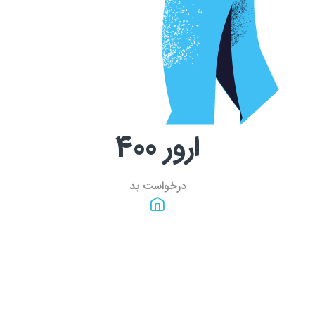
ارور
400
درخواست بد