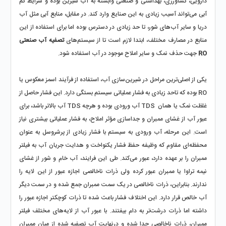
دارویی، کشاورزی، بهداشتی و صنعتی وابسته به آب شیرین بوده و شرایط کم 
آبی می‌تواند آسیب زیادی به این صنایع وارد کند. در مقابل، منابع آبی مثل آب 
دریا و سایر آب‌های شور، تا حد زیادی در دسترس بوده اما برای استفاده از این 
منابع در مصارف مختلف، ابتدا لازم است تا از سیستم‌های 
تصفیه آب صنعتی 
RO
 جهت حذف نمک و سایر املاح موجود در آب استفاده شود.
یکی از اصلی‌ترین مراحل در شیرین‌سازی آب، استفاده از فرآیند اسمز معکوس یا 
RO بوده که تاحد زیادی به فشار عملیاتی سیستم بستگی دارد. این فشار حاصل از 
غلظت نمک یا همان  TDS آب ورودی بوده و هرچه TDS آب بالاتر باشد، برای 
عبور آب از غشای ممبران و جداسازی مؤثر املاح، به فشار عملیاتی بیشتری نیاز 
است. این مرحله، آب ورودی به سیستم با فشار زیادی از پرشروسل به عنوان 
محفظه‌ای مقاوم که وظیفه حفظ فشار یکنواخت و هدایت جریان آب به فیلتر 
ممبران را بر عهده دارد، عبور می‌کند. طی این فرایند، آب خام و شور از غشای 
نیمه تراوا یا ممبران عبور کرده ولی ذرات ناخالصی اجازه عبور از این لایه را 
ندارند. بنابراین، ذرات ناخالصی در یک سمت ممبران جمع شده و در سمت دیگر 
آب خالص قرار دارد. این اختلاف فشار باعث شده تا ذرات کوچکتر اجازه عبور را 
داشته اما ذرات درشت‌تر به دام بیفتند. با عبور آب از لایه‌های مختلف فیلتر 
ممبران، ذرات ناخالصی جدا شده و درنهایت آب تصفیه شده از میان ممبران 