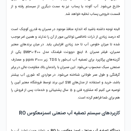
خارج می‌شود. آب آلوده یا پساب نیز به سمت دیگری از سیستم رفته و از 
قسمت خروجی پساب تخلیه خواهد شد. 
البته توجه داشته باشید که اندازه منافذ موجود در ممبران به قدری کوچک است 
که درصد زیادی از ذرات ناخالصی توانایی عبور از آن را ندارند و همین امر موجب 
شده تا میزان خلوص آب تا حد زیادی افزایش یابد. در میان برندهای معتبر 
ممبران، فیلتر ممبران 8 اینچ دوپونت فیلمتک مدل BW30-400 یکی از 
گزینه‌های پرکاربرد برای تصفیه آب لب‌شور با TDS زیر 3000 ppm و مصارف 
صنعتی سبک محسوب می‌شود. این ممبران با راندمان بالا، مقاومت عالی در برابر 
گرفتگی و طول عمر طولانی شناخته می‌شود. در مواردی که شوری آب بیشتر 
باشد، خرید و استفاده از مدل‌های SW این برند توسط فروشگاه معتبر آبین را 
توصیه می کنیم که مشاوره فنی و 5 سال پشتیبانی و خدمات پس از فروش را 
هم برای شما فراهم کرده است. 
کاربردهای سیستم تصفیه آب صنعتی اسمزمعکوس RO
دستگاه تصفیه آب صنعتی اسمز معکوس یا RO 
می‌تواند جهت تولید آب با 