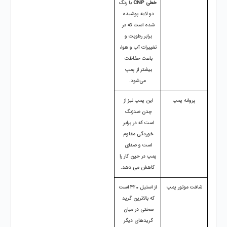
خطی CNP
 با رنگ 
دو لایه پوشیده 
شده است که در 
برابر رطوبت و 
تغییرات آب و هوا، 
باعث حفاظت 
بیشتر از پمپ 
می‌شود.
پروانه پمپ
این پمپ نیز از 
چدن ضدزنگ 
است که در برابر 
خوردگی مقاوم 
است و صدای 
پمپ در حین کار را 
کاهش می دهد.
شافت موتور پمپ
از استیل 420 است 
که بالاترین گرید 
سختی در میان 
گریدهای دیگر 