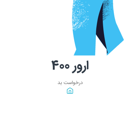
ارور
400
درخواست بد