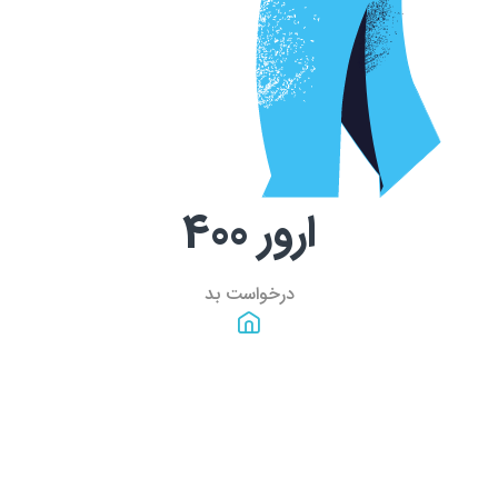
ارور
400
درخواست بد