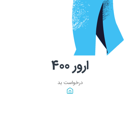
ارور
400
درخواست بد