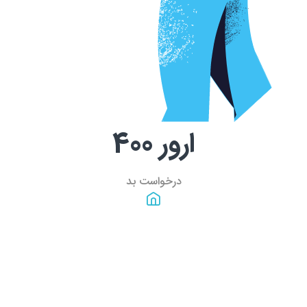
ارور
400
درخواست بد