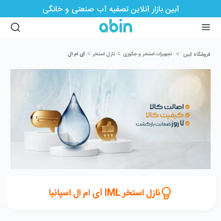
آبین بازار آنلاین تصفیه آب صنعتی و خانگی
>
>
>
تجهیزات استخر و جکوزی
نازل استخر
آی ام ال
فروشگاه آبین
نازل استخر IML آی ام ال اسپانیا