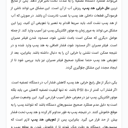
می‌تواند عملکرد دستگاه تصفیه را به شدت تحت تأثیر قرار دهد. یکی از شایع 
‌ترین 
علل خرابی هد پمپ
، ریزش آب از آن است. این مشکل می‌ تواند ناشی از 
فرسودگی قطعات داخلی هد پمپ یا نصب نادرست آن باشد. در صورتی که آب 
از هد پمپ نشت کند، باید سریعا اقدام به تعمیر یا تعویض آن کنید، زیرا این 
مشکل می ‌تواند به مرور زمان به موتور الکتریکی پمپ نیز آسیب وارد کند. از جمله 
عوامل دیگری که ممکن است باعث نشتی شود، مسدود شدن فیلتر ممبران 
است. فیلتر ممبران اگر مسدود شود، فشار اضافی به هد پمپ وارد شده و در 
نتیجه ممکن است نشتی یا خرابی آن را به دنبال داشته باشد. بنابراین، بعد از 
تعویض هد پمپ حتما عملکرد صحیح فیلتر ممبران نیز باید بررسی شود تا از 
ایجاد مجدد این مشکل جلوگیری گردد.
یکی دیگر از علل رایج خرابی هد پمپ، کاهش فشار آب در دستگاه تصفیه است. 
اگر فشار آب کمتر از 50 PSI باشد، نه تنها کیفیت تصفیه کاهش می ‌یابد بلکه 
موتور الکتریکی پمپ نیز در معرض خطر آسیب قرار می ‌گیرد. این وضعیت ممکن 
است به دلیل عدم عملکرد صحیح سنسورهای دستگاه باشد که نتوانند پمپ را به 
موقع خاموش کنند. در نتیجه، پمپ به طور مداوم کار کرده و هد پمپ تحت فشار 
بیش از حد قرار می‌ گیرد. بنابراین، پس از 
تعویض هد پمپ
 لازم است که 
سنسورهای دستگاه به دقت چک شوند تا از خاموش شدن به ‌موقع پمپ و 