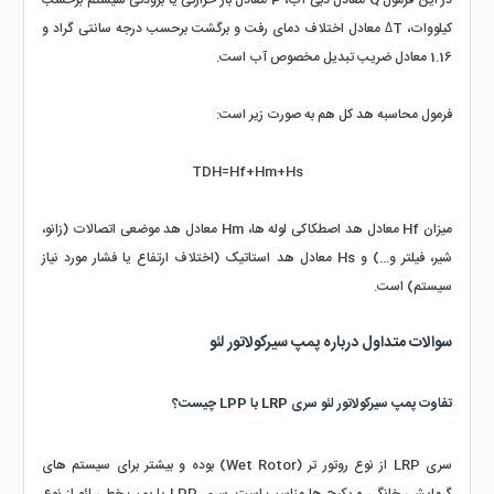
کیلووات، ΔT معادل اختلاف دمای رفت و برگشت برحسب درجه سانتی گراد و 
1.16 معادل ضریب تبدیل مخصوص آب است.
فرمول محاسبه هد کل هم به صورت زیر است:
TDH=Hf+Hm+Hs
میزان Hf معادل هد اصطکاکی لوله‌ ها، Hm معادل هد موضعی اتصالات (زانو، 
شیر، فیلتر و...) و Hs معادل هد استاتیک (اختلاف ارتفاع یا فشار مورد نیاز 
سیستم) است.
سوالات متداول درباره پمپ سیرکولاتور لئو
تفاوت پمپ سیرکولاتور لئو سری LRP با LPP چیست؟
سری LRP از نوع روتور تر (Wet Rotor) بوده و بیشتر برای سیستم‌ های 
گرمایشی خانگی و پکیج‌ ها مناسب است. سری LPP یا پمپ خطی لئو از نوع 