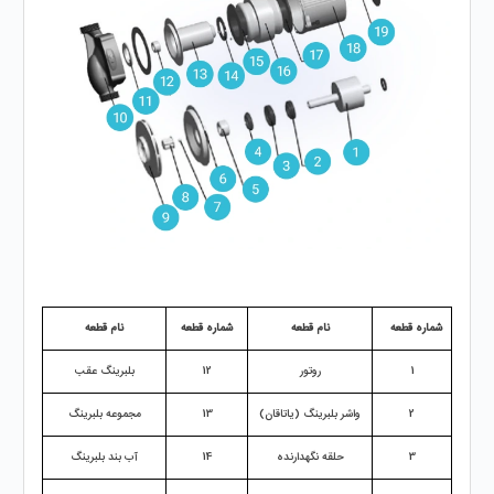
شماره قطعه
نام قطعه
شماره قطعه
نام قطعه
1
روتور
12
بلبرینگ عقب
2
واشر بلبرینگ (یاتاقان)
13
مجموعه بلبرینگ
3
حلقه نگهدارنده
14
آب بند بلبرینگ