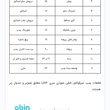
4
بوش
15
درپوش جلو استاتور
5
بلبرینگ جلو
16
استاتور
6
کاور محافظ
17
درپوش عقب استاتور
7
توپی یکطرفه
18
هوزینگ پمپ
8
واشر قفل پروانه
19
پیچ تخلیه
9
پروانه
20
برد ست کنترل پمپ
10
بدنه
21 و 22
جعبه تقسیم و کاور آن
11
واسطه بدنه پمپ
23
خازن
قطعات پمپ سیرکولاتور خطی عمودی سری LPP مطابق تصویر و جدول زیر 
هستند: