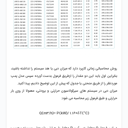
روش محاسباتی زمانی کاربرد دارد که میزان دبی یا هد سیستم را نداشته باشید، 
بنابراین اول باید این دو مقدار را ازطریق فرمول بدست آورده سپس مدل پمپ 
موردنظر را از طریق منحنی یا جدول که پیش از این توضیح دادیم، پیدا کنید. 
میزان دبی در سیستم‌ های سیرکولاسیون حرارتی و برودتی، معمولا از روی بار 
حرارتی و طبق فرمول زیر محاسبه می‌ شود: 
Q(m3/h)= P(kW)/ 1.16×ΔT(°C)
در این فرمول Q معادل دبی آب، P معادل بار حرارتی یا برودتی سیستم برحسب 