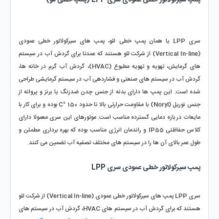
سری LPP یا همان پمپ خطی لئو، پمپ‌ های سیرکولاتور خطی عمودی 
(Vertical In-line) از شرکت لئو هستند که عمدتا برای گردش آب در سیستم 
‌های گرمایش، تهویه و تهویه مطبوع (HVAC)، گردش آب گرم در خانه‌ ها، 
گردش آب در سیستم های صنعتی و فشاردهی آب در سیستم گرمایشی طراحی 
شده است. این پمپ ‌ها دارای بدنه از جنس چدن ضدزنگ یا برنز و پروانه از 
جنس نوریل (Noryl) با مقاومت حرارتی بالا تا حدود 150 °C بوده و برای کار با 
مایعات در بازه دمایی گسترده مناسب است. موتورهای این سری معمولا دارای 
کلاس حفاظتی IP55 و راندمان انرژی مناسب بوده که بهره ‌برداری مطمئن و 
طول عمر بالای آن ها را در سیستم های مختلف تصفیه آب تضمین می ‌کنند.
پمپ سیرکولاتور خطی عمودی سری LPP 
سری LPP پمپ ‌های سیرکولاتور خطی عمودی (Vertical In-line) از شرکت لئو 
هستند که برای گردش آب در سیستم‌ های HVAC، گردش آب در سیستم‌ های 