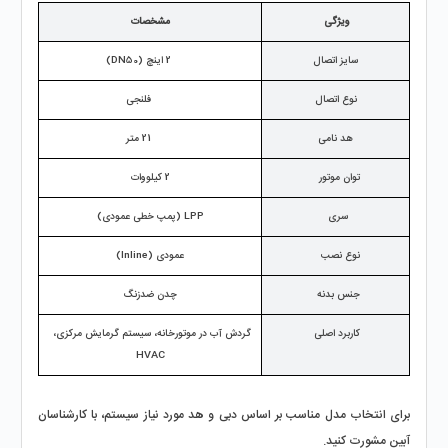
ویژگی 
مشخصات
سایز اتصال
2 اینچ (DN50)
نوع اتصال
فلنجی
هد نامی
21 متر
توان موتور
2 کیلووات
سری
LPP (پمپ خطی عمودی)
نوع نصب
عمودی (Inline)
جنس بدنه
چدن ضدزنگ
کاربرد اصلی
گردش آب در موتورخانه، سیستم گرمایش مرکزی، 
HVAC
برای انتخاب مدل مناسب بر اساس دبی و هد مورد نیاز سیستم، با کارشناسان 
آبین مشورت کنید.