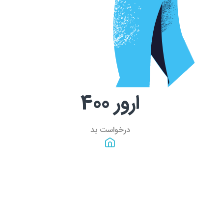
ارور
400
درخواست بد