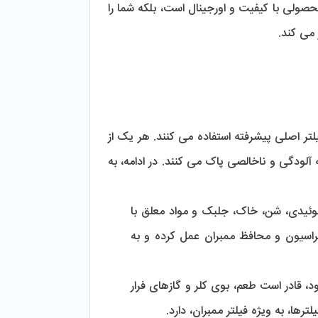
تجربه داشته باشید. بنابراین، خرید از نمایندگی‌ های معتبر نه تنها به معنای دستیابی به محصولی با کیفیت و اورجینال است، بلکه شما را 
برای تضمین کیفیت و پاکیزگی آب تصفیه‌شده، دستگاه‌های تصفیه آب CCK از چندین فیلتر اصلی پیشرفته استفاده می ‌کنند. هر یک از 
این فیلترها نقش خاصی در فرآیند تصفیه آب دارند و با همکاری یکدیگر، آب را از هرگونه آلودگی و ناخالصی پاک می ‌کنند. در ادامه، به 
 با استفاده از الیاف پلی پروپیلن، ذرات کلوئیدی، شن، خاک، جلبک و مواد معلق با 
قطر 1 تا 5 میکرون را از آب حذف می ‌کند. فیلتر الیافی به عنوان اولین مرحله فیلتراسیون و محافظ ممبران عمل کرده و به 
 فیلتر کربن فعال که به نام کربن گرانول نیز شناخته می‌ شود، قادر است طعم، بوی کلر و گازهای فرار 
ها، به ویژه فیلتر ممبران، دارد.