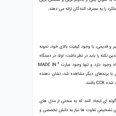
 بسیار حیاتی است، چرا که این برند معتبر و قدیمی، با وجود کیفیت بالای خود، نمونه 
‌های غیر اصل فراوانی در بازار دارد. برای اطمینان از خرید یک دستگاه CCK اورجینال، چندین نکته را باید در نظر داشت: اولا، در دستگاه‌ 
های اورجینال CCK، نام برند به ‌صورت حک شده روی تمام قطعات و اتصالات دستگاه وجود دارد و تنها وجود عبارت "MADE IN 
TAIWAN" کافی نیست. همچنین، مخزن دستگاه باید با برند CCK باشد و اگر مخزن با برندهای دیگر مشاهده شد، نشان ‌دهنده 
 باشند.
تولیدکنندگان اجناس تقلبی معمولا تلاش می ‌کنند تا ظاهر و طراحی دستگاه‌ ها را به گونه‌ ای ایجاد کنند که به سختی از مدل‌ های 
اصلی قابل تشخیص باشند. این شباهت‌ ها ممکن است به حدی دقیق باشند که حتی برای تشخیص تفاوت ‌ها نیاز به دانش تخصصی و 