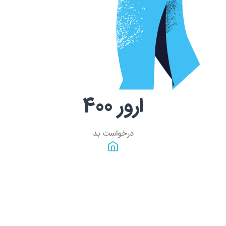
ارور
400
درخواست بد