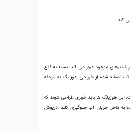
ی کند.
در هوزینگ های پیش تصفیه، آب از طریق ورودی بالای هوزینگ وارد می شود و ابتدا از فیلترهای موجود عبور می کند. بسته به نوع 
فیلتر، ذرات معلق، بو و طعم نامطبوع و یا مواد شیمیایی از آب جدا می شوند. سپس آب تصفیه شده از خروجی هوزینگ به مرحله 
، توانایی تحمل فشار آب است. این هوزینگ ها باید طوری طراحی شوند که 
حتی در شرایط فشار بالای آب، عملکرد خود را به خوبی حفظ کنند و از ورود ذرات آلوده به داخل جریان آب جلوگیری کنند. درپوش 