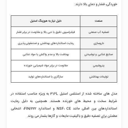
خوردگی، فشار و دمای بالا دارند:
صنعت
دلیل نیاز به هوزینگ استیل
تصفیه آب صنعتی
فیلتراسیون دقیق با دبی بالا و مقاومت در برابر فشار
داروسازی
رعایت استانداردهای بهداشتی و ضدعفونی‌پذیری
صنایع غذایی و نوشیدنی
بهداشت بالا و عدم واکنش با مواد غذایی
پتروشیمی
مقاومت در برابر مواد شیمیایی خورنده
تولیدات بهداشتی
سازگاری با استانداردهای تولید
مدل‌ های ساخته‌ شده از استنلس استیل 316L به‌ ویژه مناسب استفاده در 
شرایط سخت و محیط‌ های خورنده هستند. همچنین به‌ دلیل رعایت 
استانداردهای بین‌ المللی مانند NSF، CE و استاندارد 222/FIN، انتخابی 
مطمئن برای تصفیه دقیق و باکیفیت مایعات و گازها بشمار می‌ روند.