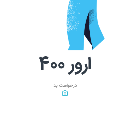
ارور
400
درخواست بد