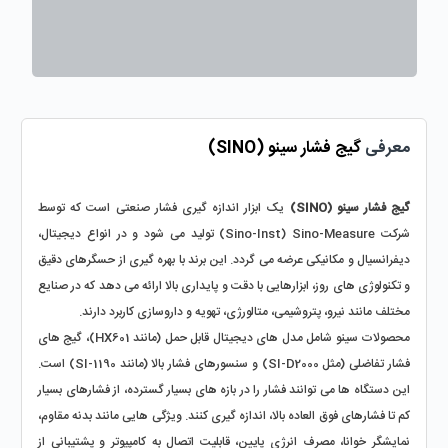
معرفی 
گیج فشار سینو (SINO) 
گیج فشار سینو (SINO)
 یک ابزار اندازه‌ گیری فشار صنعتی است که توسط 
شرکت Sino-Inst) Sino-Measure) تولید می‌ شود و در انواع دیجیتال، 
دیفرانسیال و مکانیکی عرضه می‌ گردد. این برند با بهره‌ گیری از حسگرهای دقیق 
و تکنولوژی‌ های روز، ابزارهایی با دقت و پایداری بالا ارائه می‌ دهد که در صنایع 
مختلف مانند نیرو، پتروشیمی، متالورژی، تهویه و داروسازی کاربرد دارند.
محصولات سینو شامل مدل‌ های دیجیتال قابل حمل (مانند HX601)، گیج‌ های 
فشار تفاضلی (مثل SI-D2000) و سنسورهای فشار بالا (مانند SI-1190) است. 
این دستگاه‌ ها می‌ توانند فشار را در بازه‌ های بسیار گسترده، از فشارهای بسیار 
کم تا فشارهای فوق‌ العاده بالا، اندازه‌ گیری کنند. ویژگی‌ هایی مانند بدنه مقاوم، 
نمایشگر خوانا، مصرف انرژی پایین، قابلیت اتصال به کامپیوتر و پشتیبانی از 