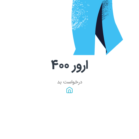
ارور
400
درخواست بد