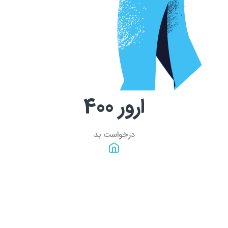
ارور
400
درخواست بد