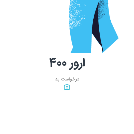
ارور
400
درخواست بد