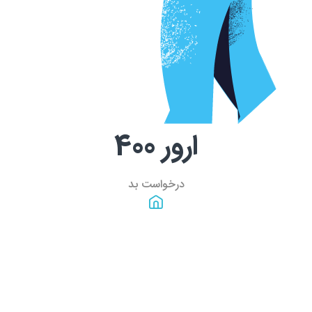
ارور
400
درخواست بد