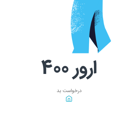
ارور
400
درخواست بد