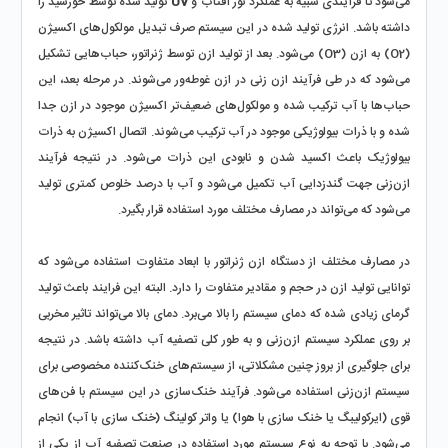
می‌شود تا فرآیندی شبیه به عملکرد نور آفتاب و 
UV
 تولید شده توسط خورشید را 
داشته باشد. انرژی تولید شده در این سیستم صرف تبدیل مولکول‌های اکسیژن 
(O2) به ازن (O3) می‌شود. بعد از تولید ازن توسط ژنراتور، حباب‌هایی تشکیل 
می‌شود که در طی فرآیند ازن زنی در ازن غوطه‌ور می‌شوند. در مرحله بعد، این 
حباب‌ها با آب ترکیب شده و مولکول‌های ضعیف‌تر اکسیژن موجود در ازن جدا 
شده و با ذرات بیولوژیکی موجود در آب ترکیب می‌شوند. اتصال اکسیژن به ذرات 
بیولوژیک باعث اکسید شدن و نابودی این ذرات می‌شود. در نتیجه فرآیند 
ازن‌زنی جهت گندزدایی آب تکمیل می‌شود و آب با درصد خلوص کمتری تولید 
می‌شود که می‌تواند در مصارف مختلف مورد استفاده قرار بگیرد.  
در مصارف مختلف از دستگاه ازن ژنراتور با ابعاد متفاوت استفاده می‌شود که 
توانایی تولید ازن در حجم و مقادیر متفاوت را دارد. البته این فرایند باعث تولید 
گرمای زیادی شده که دمای سیستم را بالا می‌برد. دمای بالا می‌تواند تاثیر مخربی 
بر روی عملکرد سیستم ازن‌زنی و به طور کلی تصفیه آب داشته باشد. در نتیجه 
برای جلوگیری از بروز چنین مشکلاتی، از سیستم‌های خنک‌کننده مخصوصی برای 
سیستم ازن‌زنی استفاده می‌شود. فرآیند خنک‌سازی در این سیستم با فن‌های 
قوی (ایرکولیبگ یا خنک سازی با هوا) یا واتر کولینگ (خنک سازی با آب) انجام 
می‌شود. با توجه به نوع سیستم مورد استفاده در صنعت تصفیه آب از یکی از 