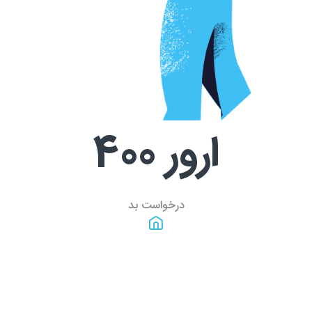
ارور
400
درخواست بد