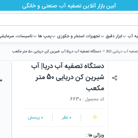
آبین بازار آنلاین تصفیه آب صنعتی و خانگی
یه آب
ابزار دقیق
تجهیزات استخر و جکوزی
پمپ ها
تاسیسات، سرمایشی،
>
صفیه آب دریایی RO
دستگاه تصفیه آب دریا| آب شیرین کن دریایی 50 متر مکعب
دستگاه تصفیه آب دریا| آب
شیرین کن دریایی 50 متر
م
مکعب
کد محصول :
6630
0
نظر
0
پرسش
ویژگی ها :