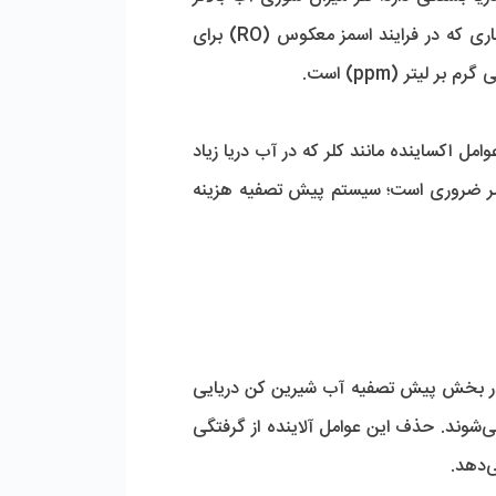
باشد، فشار بیش تری را جهت نمک زدایی از آب دریا تامین کند و در نتیجه انرژی بالاتری نیز مصرف می‌شود. فشاری که در فرایند اسمز معکوس (RO) برای 
این نکته مهم را فراموش نکنید که سیستم‌های آب شیرین کن دریایی و ممبران‌های SW به میزان PH آب ورودی، عوامل اکساینده مانند کلر که در آب دریا زیاد 
است، ترکیبات آلی، جلبک و باکتری بسیار حساس هستند؛ بنابر این استفاده از سیستم پیش تصفیه آب دریا یک امر ضروری است؛ سیستم پیش تصفیه هزینه 
 فرستاده می‌شود. در بخش پیش تصفیه آب شیرین کن دریایی 
RO، ذرات جامد معلق، ذرات کلوئیدی، کلر، کلیه جامدات محلول و بسیاری از میکرو ارگانیسم‌ها، از آب خام حذف می‌شوند. حذف این عوامل آلاینده از گرفتگی 