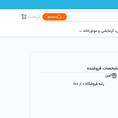
جستجو
ارتباط با ما
 گرمایشی و موتورخانه
شخصات فروشنده
آبین
رتبه فروشگاه:
0
از 100
رضایت از خرید:
0
%
رضایت از نحوه ارسال:
0
%
زمان ایجاد فروشگاه :
دوشنبه ۲۴ اردیبهشت ۱۳۹۷
میزان فروش :
0