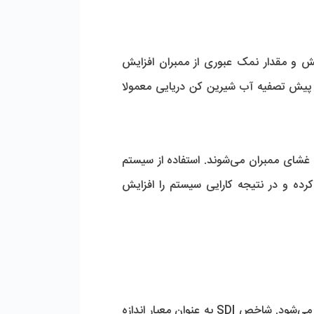
در صورت عدم استفاده از پیش تصفیه با کیفیت، گرفتگی ممبران‌های RO، میزان آب تولیدی و کیفیت آن کاهش و مقدار نمک عبوری از ممبران افزایش 
می‌یابد. در نتیجه هزینه‌های بهره برداری و نگهداری از دستگاه آب شیرین کن دریایی نیز بیش تر می‌شود. بخش پیش تصفیه آب شیرین کن دریایی معمولا 
هدف اصلی واحد پیش تصفیه، کاهش عواملی مانند ذرات کلوئیدی، معلق، املاح و نمک‌هاست که باعث گرفتگی غشای ممبران می‌شوند. استفاده از سیستم 
پیش تصفیه مناسب، از تشکیل رسوبات ناشی از مواد شیمیایی و بیولوژیکی بر روی لایه‌های ممبران جلوگیری کرده و در نتیجه کارایی سیستم را افزایش 
 با استفاده از دو شاخص SDI و کدورت سنجیده می‌شود. شاخص SDI به عنوان معیار اندازه 