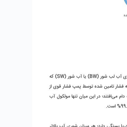
 توسط ممبران‌های آب لب شور (BW) یا آب شور (SW) که 
به آنها ممبران‌های صنعتی RO نیز گفته می‌شود قابل انجام است. در دستگاه‌های تصفیه آب دریا، آب شور به وسیله فشار تامین شده توسط پمپ فشار قوی از 
لایه‌های غشای ممبران‌های دریایی اسمز معکوس عبور کرده و نمک‌ها و کلیه املاح آب توسط منافذ ریز ممبران به دام می‌افتند؛ در این میان تنها مولکول آب 
میزان فشار مورد نیاز تامین شده توسط پمپ دستگاه تصفیه آب صنعتی، به میزان شوری و املاح موجود در آب دریا بستگی دارد؛ هر میزان شوری آب بالاتر 