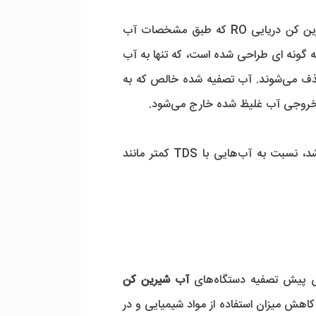
بعد از واحد پیش تصفیه و حذف ناخالصی‌ها و ذرات معلق موجود در آب دریا، پمپ فشار قوی سیستم آب شیرین کن دریایی RO که طبق مشخصات آب 
ورودی و سازگار با آب دریا انتخاب شده است، آب شور را به داخل ممبران دریایی RO پمپ می‌کند. غشای ممبران به گونه ای طراحی شده است، که تنها به آب 
اجازه عبور داده و ذرات با اندازه بزرگ تر از مولکول آب در میان منافذ آن به دام می‌افتند و به این ترتیب از آب حذف می‌شوند. آب تصفیه شده خالص که به 
هزینه نمک زدایی و تصفیه آب دریا به کیفیت آب ورودی بستگی دارد. هر چه آب دریا TDS بالاتری داشته باشد، نسبت به آب‌هایی با TDS کمتر مانند 
 تصفیه دستگاه‌های 
آب شیرین کن 
 بیش ترین تاثیر را در جلوگیری از گرفتگی‌های ممبران، کاهش تعداد دفعات تعویض ممبران، کاهش میزان استفاده از مواد شیمیایی و در 