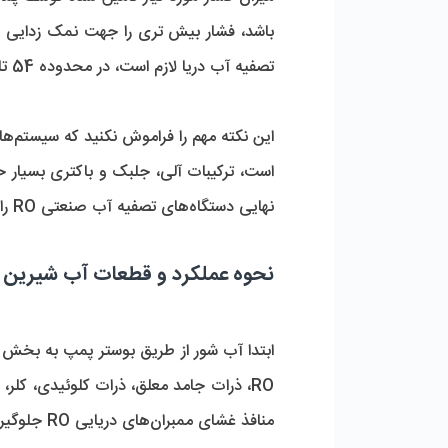
تصفیه آب دریا لازم است، در محدوده 54 تا 80 بار است. محدوده TDS آب دریا معمولا بین 10،000 تا 45،000 میلی گرم بر لیتر (ppm) است. 
نهایی دستگاه‌های تصفیه آب صنعتی RO را به مقدار قابل توجهی کاهش می‌دهد
نحوه عملکرد و قطعات آب شیرین کن دریایی
ابتدا آب شور از طریق بوستر پمپ به بخش
منافذ غشای ممبران‌های دریایی RO جلوگیری کرده و هزینه‌های نگهداری از دستگاه تصفیه آب صنعتی را کاهش می‌دهد. 