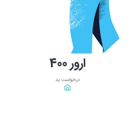
ارور
400
درخواست بد