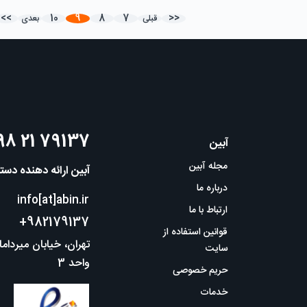
>>
10
9
8
7
<<
قبلی
بعدی
98 21 79137
آبین
مجله آبین
آبین ارائه دهنده دس
درباره ما
info[at]abin.ir
ارتباط با ما
+982179137
قوانین استفاده از
سایت
واحد 3
حریم خصوصی
خدمات