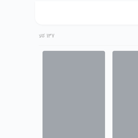
137
کالا