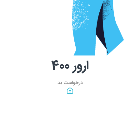
ارور
400
درخواست بد