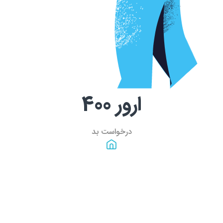
ارور
400
درخواست بد