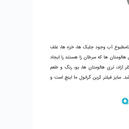
م نامطبوع آب وجود جلبک ها، خزه ها، علف
الومتان ها که سرطان زا هستند را ایجاد
 آزاد، تری هالومتان ها، بو، رنگ و طعم
نامطبوع آب را جذب کند. همچنین این فیلتر از کربن فعال پوسته نارگیل درست شده است و کاملا گیاهی می باشد. سایز فیلتر کربن گرانول 10 اینچ است و