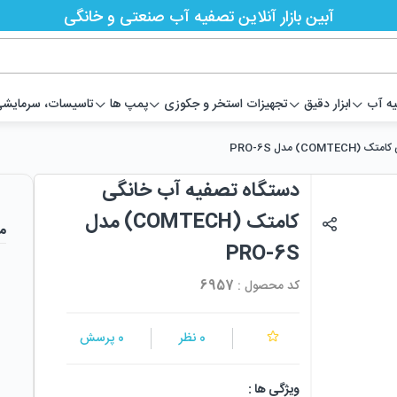
آبین بازار آنلاین تصفیه آب صنعتی و خانگی
یه آب
ابزار دقیق
تجهیزات استخر و جکوزی
پمپ ها
تاسیسات، سرمایشی،
C) مدل PRO-6S
دستگاه تصفیه آب خانگی
کامتک (COMTECH) مدل
م
PRO-6S
کد محصول :
6957
0
نظر
0
پرسش
ویژگی ها :