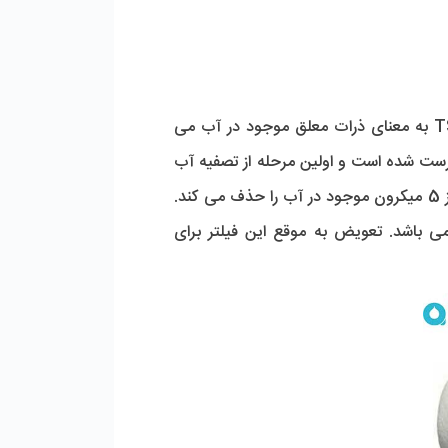
فیلتر الیافی با حذف گل و لای، شن، لجن، ماسه، خاک و جلبک موجود در آب TSS آب را کاهش می دهد. TSS به معنای ذرات معلق موجود در آب می
پروپیلن درست شده است و اولین مرحله از تصفیه آب
دارای دقت 5 میکرون می باشد و تمامی ذرات معلق بزرگتر از 5 میکرون موجود در آب را حذف می کند.
1 اینچ می باشد و درون هوزینگ شفاف قرار می گیرد. میانگین طول عمر فیلتر الیافی 3 ماه می باشد. تعویض به موقع این فیلتر برای