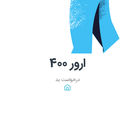
ارور
400
درخواست بد