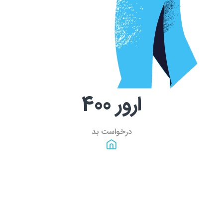
ارور
400
درخواست بد