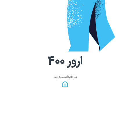
ارور
400
درخواست بد