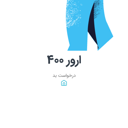
ارور
400
درخواست بد