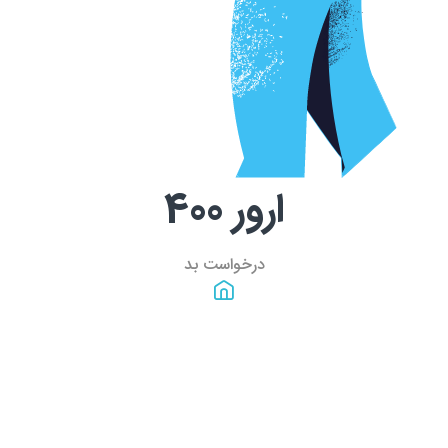
ارور
400
درخواست بد