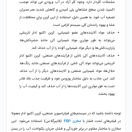
مشتقات کلردار دارد. وجود کلر آزاد در آب ورودی می‌ تواند موجب 
اکسید شدن سطح غشاهای پلی‌ آمیدی و کاهش شدید عمر ممبران 
تصفیه آب شود. به همین دلیل، استفاده از این کربن برای محافظت از 
غشا و بهبود راندمان کلی سیستم الزامی است.
حذف مواد آلاینده‌های عضو شیمیایی: کربن اکتیو ادلر اتریشی 
می‌تواند به طور موثری مواد شیمیایی آلی مانند حشره‌کش‌ها، 
پارازیت‌کش‌ها و دیگر مواد شیمیایی آلوده را از آب حذف کند.
حذف آلاینده‌های آلی ناشی از فرآیندهای صنعتی: کربن اکتیو ادلر 
اتریشی می‌تواند مواد آلی ناشی از فرآیندهای صنعتی مانند رنگ‌ها، 
حلال‌ها، مواد شیمیایی صنعتی و آلاینده‌های دیگر را از آب حذف 
کند. این جاذب به دلیل ساختار پوروس خود و ظرفیت جذب بالا، قادر 
است به طور موثری این آلاینده‌ها را از آب حذف کند و کیفیت آب را 
بهبود بخشد.
توجه داشته باشید که در سیستم‌های فیلتراسیون صنعتی، کربن اکتیو ادلر معمولا 
در فیلترهای تحت فشار با 
مخزن FRP
 (فایبرگلاس) استفاده می‌شود. این 
مخازن با ساختار مقاوم در برابر خوردگی و فشار، جریان یکنواخت آب را در بستر 