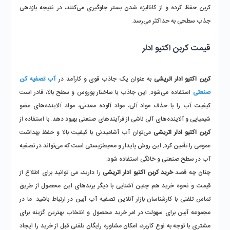
کربن حفظ کرده و از کانالیزه شدن بستر جلوگیری می‌کنند، در نتیجه بازدهی 
جذب سطحی به حداکثر می‌رسد.
قیمت کربن اکتیو ادلر
کربن اکتیو ادلر اتریشی
 به عنوان یک جاذب قوی و کارآمد در 
آب تصفیه کن 
صنعتی
 استفاده می‌شود. این جاذب با ساختار پوروس و سطح بالا، قادر است 
کیفیت آب را با حذف مواد آلی، مواد آلوده معدنی، مواد آلاینده‌های عضو 
شیمیایی و آلاینده‌های آلی ناشی از فرآیندهای صنعتی بهبود دهد. با استفاده از 
کربن اکتیو ادلر اتریشی
 می‌توان آب آشامیدنی با کیفیت بالا و حفظ بهداشت 
عمومی را تأمین کرد. این روش پایدار و محیط‌زیستی است که می‌تواند در تصفیه 
آب در سطح صنعتی و خانگی استفاده شود.
چنان چه قصد
 خرید کربن اکتیو ادلر اتریشی
 را دارید، می توانید برای اطلاع از 
قیمت و نحوه خرید هم چنین آشنایی با دیگر برندهای این محصول از طریق 
تماس تلفنی با کارشناسان بازار آنلاین تصفیه آب آبین در ارتباط باشید. ما در 
مجموعه آبین برای سهولت در امر خرید محصول و انتخاب بهترین گزینه برای 
مشتری با توجه به نوع کاربرد، امکان مشاوره رایگان تلفنی قبل از خرید را ایجاد 