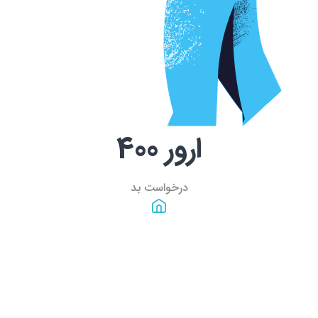
ارور
400
درخواست بد