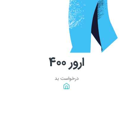
ارور
400
درخواست بد