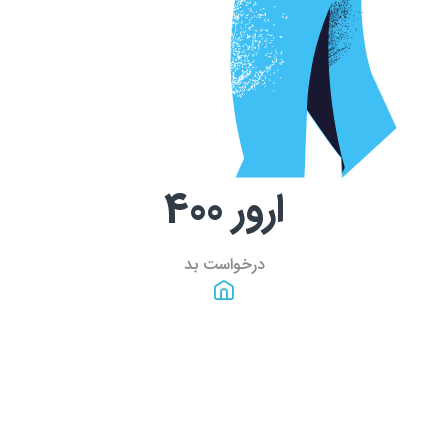
ارور
400
درخواست بد