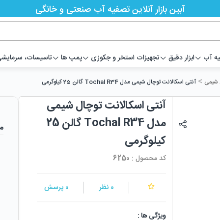
آبین بازار آنلاین تصفیه آب صنعتی و خانگی
یه آب
ابزار دقیق
تجهیزات استخر و جکوزی
پمپ ها
تاسیسات، سرمایشی،
>
 شیمی
آنتی اسکالانت توچال شیمی مدل Tochal R34 گالن 25 کیلوگرمی
آنتی اسکالانت توچال شیمی
مدل Tochal R34 گالن 25
م
کیلوگرمی
کد محصول :
6250
0
نظر
0
پرسش
ویژگی ها :