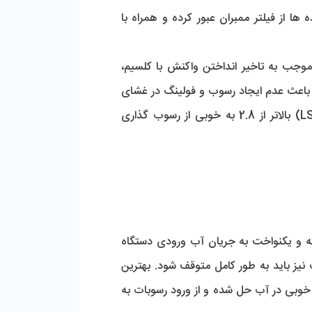
مولکول های رسوب تشکیل کمپلس فعال داده و مانع رسوب گذاری بر سطح آن خواهد شد. درنتیجه این آلاینده ها از فیلتر ممبران عبور کرده و همراه با 
قبل از ورود به سیستم اسمز معکوس، به آب ورودی ماده ضد رسوب تزریق می شود. استفاده از آنتی اسکالانت موجب به تاخیر انداختن واکنش با کلسیم، 
منیزیم و بی کربنات می شود. از آنجایی که مدت زمان حضور آب در سیستم RO کم است در نتیجه ماده ضدرسوب باعث عدم ایجاد رسوب و فولینگ در غشای 
ممبران خواهد شد. آنتی اسکالانت مدل R34 Tochal از مواد بسیار مرغوب ساخته شده و با اندیس لانژیلر (LSI) بالاتر از 2.8 به خوبی از رسوب گذاری 
 را به حداکثر برسانید، لازم است این ماده را به‌ صورت پیوسته و یکنواخت به جریان آب ورودی دستگاه 
اسمز معکوس (RO) تزریق کنید. توجه داشته باشید که در صورت خاموش بودن سیستم RO، تزریق آنتی اسکالانت نیز باید به‌ طور کامل متوقف شود. بهترین 
محل برای نصب سیستم تزریق آنتی اسکالانت نیز، پیش از فیلترهای کارتریج است. این کار کمک می‌ کند تا ماده به‌ خوبی در آب حل شده و از ورود رسوبات به 