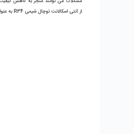
از آنتی اسکالانت توچال شیمی R34 به‌ عنوان مواد شیمیایی ضد رسوب کاملاً ضروری است.