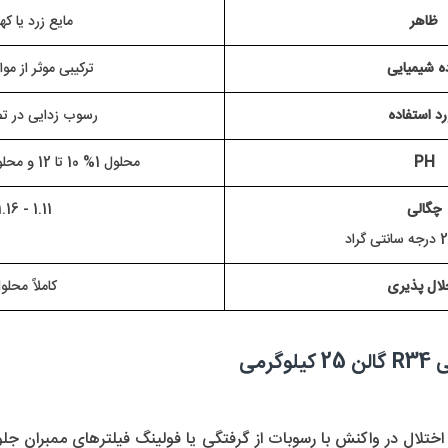
ظاهر
 مایع زرد یا که
ه شیمیایی
ترکیبی موثر از موا
رد استفاده
رسوب زدایی در ت
PH
محلول 1% 10 تا 12 و محلول خالص 10تا 12
چگالی
1.11 - 1.16
لال پذیری
کاملاً محلو
می 