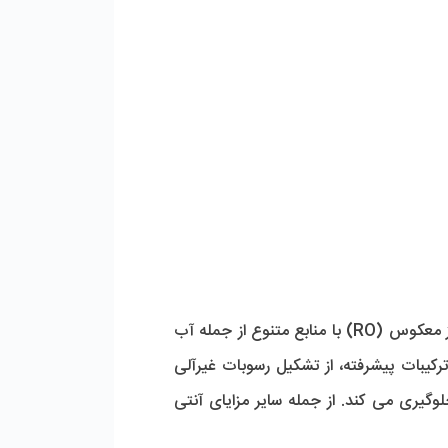
آنتی اسکالانت قلیایی R34 توچال شیمی با عملکردی قدرتمند، انتخابی ایده‌ آل برای سیستم‌ های تصفیه آب اسمز معکوس (RO) با منابع متنوع از جمله آب 
چاه، آب دریا، پساب تصفیه‌ شده و دیگر آب‌ های با سختی بالا محسوب می‌ شود. این محصول با بهره‌ گیری از ترکیبات پیشرفته، از تشکیل رسوبات غیرآلی 
نظیر کربنات کلسیم، سولفات‌ های کلسیم، باریم، استرانسیم، همچنین سیلیکا، آهن و فلزات سنگین به‌ طور مؤثر جلوگیری می‌ کند. از جمله سایر مزایای آنتی 