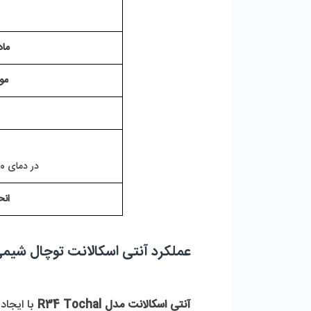
ماد
مو
در دمای 20 درجه سانتی گراد
انح
عملکرد آنتی اسکالانت توچال شیمی R34 گالن 25 کیلوگر
آنتی اسکالانت مدل R34 Tochal