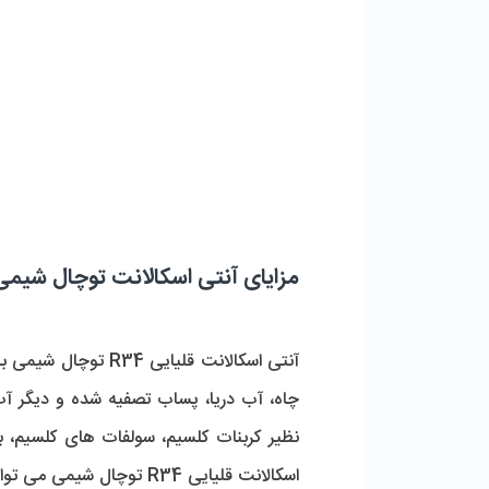
مزایای آنتی اسکالانت توچال شیمی R34 گالن 25 کیلوگرم
اسکالانت قلیایی R34 توچال شیمی می توان به موارد زیر اشاره کرد: