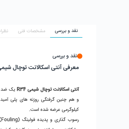
نقد و بررسی
مشخصات فنی
نظرات
نقد و بررسی
معرفی آنتی اسکالانت توچال شیمی مدل Tochal R34 گالن 25
آنتی اسکالانت توچال شیمی R34
و هم چنین گرفتگی روزنه های پلی آمید ممبران RO جلوگیری م
کیلوگرمی عرضه شده است.