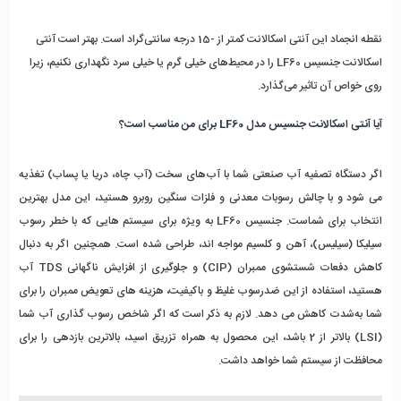
نقطه انجماد این آنتی اسکالانت کمتر از -15 درجه سانتی‌گراد است. بهتر است آنتی 
اسکالانت جنسیس LF60 را در محیط‌های خیلی گرم یا خیلی سرد نگهداری نکنیم، زیرا 
روی خواص آن تاثیر می‌گذارد. 
آیا آنتی اسکالانت جنسیس مدل LF60 برای من مناسب است؟
اگر دستگاه تصفیه آب صنعتی شما با آب‌های سخت (آب چاه، دریا یا پساب) تغذیه 
می‌ شود و با چالش رسوبات معدنی و فلزات سنگین روبرو هستید، این مدل بهترین 
انتخاب برای شماست. جنسیس LF60 به‌ ویژه برای سیستم‌ هایی که با خطر رسوب 
سیلیکا (سیلیس)، آهن و کلسیم مواجه‌ اند، طراحی شده است. همچنین اگر به دنبال 
کاهش دفعات شستشوی ممبران (CIP) و جلوگیری از افزایش ناگهانی TDS آب 
هستید، استفاده از این ضد‌رسوب غلیظ و باکیفیت، هزینه‌ های تعویض ممبران را برای 
شما به‌شدت کاهش می‌ دهد. لازم به ذکر است که اگر شاخص رسوب‌ گذاری آب شما 
(LSI) بالاتر از 2 باشد، این محصول به همراه تزریق اسید، بالاترین بازدهی را برای 
محافظت از سیستم شما خواهد داشت.