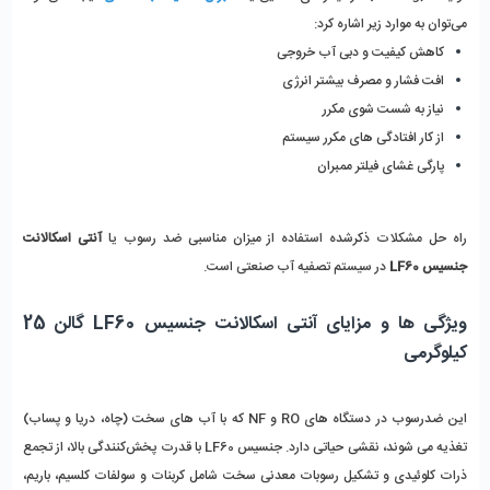
می‌توان به موارد زیر اشاره کرد:
کاهش کیفیت و دبی آب خروجی
افت فشار و مصرف بیشتر انرژی
نیاز به شست شوی مکرر 
از کار افتادگی های مکرر سیستم
پارگی غشای فیلتر ممبران
راه‌ حل مشکلات ذکرشده استفاده از میزان مناسبی ضد ‌رسوب یا 
آنتی اسکالانت 
جنسیس LF60
 در سیستم تصفیه آب صنعتی است.
ویژگی ها و مزایای آنتی اسکالانت جنسیس LF60 گالن 25 
کیلوگرمی
این ضد‌رسوب در دستگاه‌ های RO و NF که با آب‌ های سخت (چاه، دریا و پساب) 
تغذیه می‌ شوند، نقشی حیاتی دارد. جنسیس LF60 با قدرت پخش‌کنندگی بالا، از تجمع 
ذرات کلوئیدی و تشکیل رسوبات معدنی سخت شامل کربنات و سولفات کلسیم، باریم، 