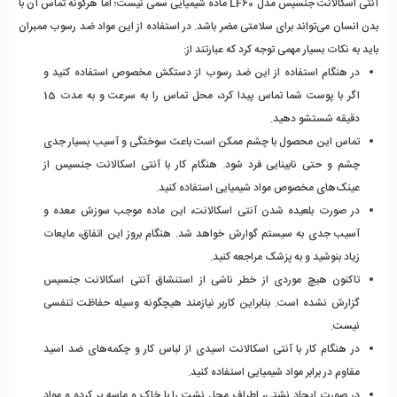
آنتی اسکالانت جنسیس مدل LF60 ماده شیمیایی سمی نیست؛ اما هرگونه تماس آن با 
بدن انسان می‌تواند برای سلامتی مضر باشد. در استفاده از این مواد ضد‌ رسوب ممبران 
باید به نکات بسیار مهمی توجه کرد که عبارتند از:
در هنگام استفاده از این ضد ‌رسوب از دستکش مخصوص استفاده کنید و 
اگر با پوست شما تماس پیدا کرد، محل تماس را به سرعت و به مدت 15 
دقیقه شستشو دهید. 
تماس این محصول با چشم ممکن است باعث سوختگی و آسیب بسیار جدی 
چشم و حتی نابینایی فرد شود. هنگام کار با آنتی اسکالانت جنسیس از 
عینک‌های مخصوص مواد شیمیایی استفاده کنید. 
در صورت بلعیده شدن آنتی اسکالانت، این ماده موجب سوزش معده و 
آسیب جدی به سیستم گوارش خواهد شد. هنگام بروز این اتفاق، مایعات 
زیاد بنوشید و به پزشک مراجعه کنید.
تاکنون هیچ موردی از خطر ناشی از استنشاق آنتی اسکالانت جنسیس 
گزارش نشده است. بنابراین کاربر نیازمند هیچگونه وسیله حفاظت تنفسی 
نیست.
در هنگام کار با آنتی اسکالانت اسیدی از لباس کار و چکمه‌های ضد اسید 
مقاوم در برابر مواد شیمیایی استفاده کنید.
در صورت ایجاد نشتی، اطراف محل نشت را با خاک و ماسه پر کرده و مواد 