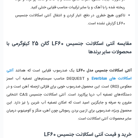
ریخته شده را با آهک و یا سایر ترکیبات مناسب قلیایی خنثی کنید.
تاکنون هیچ خطری در دفع، انبار کردن و انتقال آنتی اسکالانت جنسیس 
LF60 گزارش نشده است.
مقایسه آنتی اسکالانت جنسیس LF60 گالن 25 کیلوگرمی با 
محصولات سایر برندها
آنتی اسکالانت جنسیس مدل LF60
 یک ضد‌رسوب قلیایی است که همانند 
آنتی 
اسکالانت های Everblue
 و DEQUEST مناسب سیستم‌های تصفیه آب اسمز 
معکوس (RO) است. این محصول ضد‌رسوب خوبی برای فلزاتی ازجمله آهن است و در 
دستگاه‌های تصفیه آب دریا پرکاربرد است. آنتی اسکالانت جنسیس CAS انتخابی 
مقرون به صرفه و جایگزین اسید است که امکان تصفیه آب شرین را نیز دارد. این 
محصول ویژه، ضد‌رسوبی برای از بین بردن رسوباتی چون آهن، منگز و آلومینیوم، درمیان 
سایر محصولات آنتی اسکالانت است.
خرید و قیمت آنتی‌ اسکالانت جنسیس LF60