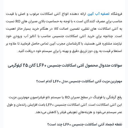
ف
روشگاه 
تصفیه آب آبین
 ارائه دهنده انواع آنتی‌ اسکالانت مرغوب و اصلی با قیمت 
مناسب برای مصرف‌ کنندگان است.» با توجه به حساسیت بالای ممبران‌ های RO نسبت 
به آنتی‌ اسکالانت‌ های تقلبی، تضمین اصالت کالا در هنگام خرید بسیار حائز اهمیت 
است. چنانچه برای خرید آنتی‌ اسکالانت جنسیس مناسب با آنالیز آب ورودی خود 
نیازمند مشاوره فنی هستید، با کارشناسان مجرب آبین تماس حاصل فرمایید تا علاوه بر 
استعلام قیمت به‌ روز، دوز تزریق دقیق و بهینه را برای سیستم خود دریافت کنید.
سوالات متدوال محصول آنتی اسکالانت جنسیس LF60 گالن 25 کیلوگرمی
مهم‌ترین مزیت آنتی اسکالانت جنسیس مدل LF60 کدام است؟
رفع گرفتگی یا فولینگ در سطح ممبران RO یا سیستم نانو فیلتراسیون مهم‌ترین مزیت 
این آنتی اسکالانت است. آنتی اسکالانت جنسیس LF60 باعث افزایش راندمان و طول 
عمر سیستم می‌شود و هزینه‌های تعویض فیلتر را کاهش می‌دهد.
نقطه انجماد آنتی اسکالانت جنسیس LF60 چند است؟