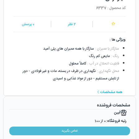
کد محصول :
6337
2
نظر
0
پرسش
ویژگی ها :
سازگار با ممبران
:
سازگار با همه ممبران های پلی آمید
رنگ
:
مایعی کم رنگ
قابلیت انحلال در آب
:
کاملاً محلول
محل نگهداری
:
نگهداری در ظرف در بسته، مات و غیر فولادی - دور
از تابش مستقیم - دور از مواد غذایی و اسیدی
همه مشخصات
مشخصات فروشنده
آبین
رتبه فروشگاه:
0
از 100
رضایت از خرید:
0
%
تماس بگیرید
رضایت از نحوه ارسال:
0
%