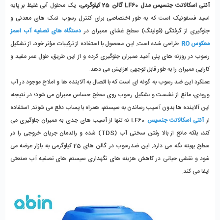
آنتی اسکالانت جنسیس مدل LF60 گالن 25 کیلوگرمی
،
 یک محلول آبی غلیظ بر پایه 
اسید فسفونیک است که به طور اختصاصی برای کنترل رسوب نمک‌ های معدنی و 
جلوگیری از گرفتگی (فولینگ) سطح غشای ممبران در 
دستگاه‌ های تصفیه آب اسمز 
معکوس RO
 طراحی شده است. این محصول با استفاده از ترکیبات مؤثر خود، از تشکیل 
رسوب در روزنه‌ های پلی‌ آمید ممبران جلوگیری کرده و از این طریق، طول عمر مفید و 
کارایی ممبران را به طور قابل‌ توجهی افزایش می‌ دهد.
عملکرد این ضد رسوب به گونه‌ ای است که با اتصال به آلاینده‌ ها و املاح موجود در آب 
ورودی، مانع از نشست و تشکیل رسوب روی سطح حساس ممبران می‌ شود؛ در نتیجه، 
این آلاینده‌ ها بدون آسیب رساندن به سیستم، همراه با پساب دفع می‌ شوند. استفاده 
از 
آنتی اسکالانت جنسیس
 LF60 نه تنها از آسیب‌ های جدی به ممبران جلوگیری می‌ 
کند، بلکه مانع از بالا رفتن سختی آب (TDS) شده و راندمان جریان خروجی را در 
سطح بهینه نگه می‌ دارد. این ضدرسوب در گالن‌ های 25 کیلوگرمی به بازار عرضه می 
شود و نقشی حیاتی در کاهش هزینه‌ های نگهداری سیستم‌ های تصفیه آب صنعتی 
ایفا می‌ کند.