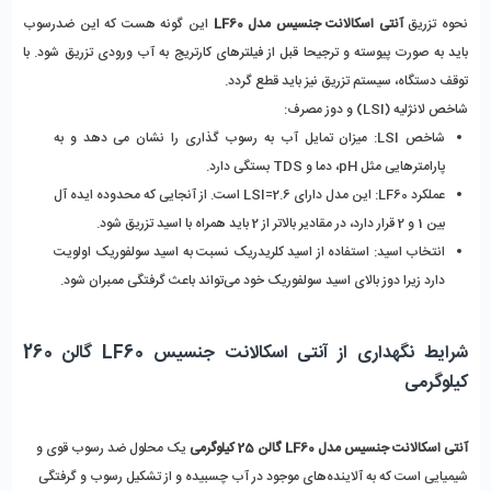
نحوه تزریق
 آنتی اسکالانت جنسیس مدل LF60
 این گونه هست که این ضد‌رسوب 
باید به‌ صورت پیوسته و ترجیحا قبل از فیلترهای کارتریج به آب ورودی تزریق شود. با 
توقف دستگاه، سیستم تزریق نیز باید قطع گردد.
شاخص لانژلیه (LSI) و دوز مصرف:
شاخص LSI: میزان تمایل آب به رسوب‌ گذاری را نشان می‌ دهد و به 
پارامترهایی مثل pH، دما و TDS بستگی دارد.
عملکرد LF60: این مدل دارای LSI=2.6 است. از آنجایی که محدوده ایده‌ آل 
بین 1 و 2 قرار دارد، در مقادیر بالاتر از 2 باید همراه با اسید تزریق شود.
انتخاب اسید: استفاده از اسید کلریدریک نسبت به اسید سولفوریک اولویت 
دارد زیرا دوز بالای اسید سولفوریک خود می‌تواند باعث گرفتگی ممبران شود.
شرایط نگهداری از آنتی اسکالانت جنسیس LF60 گالن 260 
کیلوگرمی
آنتی اسکالانت جنسیس مدل LF60 گالن 25 کیلوگرمی 
یک محلول ضد ‌رسوب قوی و 
شیمیایی است که به آلاینده‌های موجود در آب چسبیده و از تشکیل رسوب و گرفتگی 