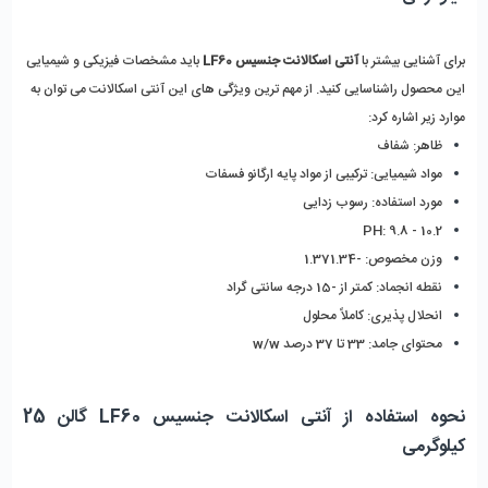
برای آشنایی بیشتر با 
آنتی اسکالانت جنسیس LF60
 باید مشخصات فیزیکی و شیمیایی 
این محصول راشناسایی کنید. از مهم‌ ترین ویژگی‌ های این آنتی اسکالانت می توان به 
موارد زیر اشاره کرد:
ظاهر: شفاف
مواد شیمیایی: ترکیبی از مواد پایه ارگانو فسفات
مورد استفاده: رسوب زدایی
PH: 9.8 - 10.2
وزن مخصوص: -1.371.34
نقطه انجماد: کمتر از -15 درجه سانتی گراد
انحلال پذیری: کاملاً محلول
محتوای جامد: 33 تا 37 درصد w/w
نحوه استفاده از آنتی اسکالانت جنسیس LF60 گالن 25 
کیلوگرمی