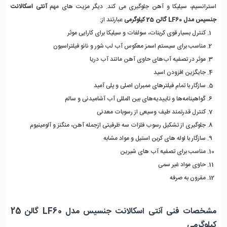
استرانسیم، سیلیکا و آهن جلوگیری می‌ کند. دیگر مزیت‌ های مهم 
آنتی اسکالانت 
جنسیس مدل LF60 گالن 25 کیلوگرمی
 عبارتند از:
کنترل بسیار قوی کربنات، سولفات و سیلیکا برای کارایی موثر
مناسب برای سیستم اسمز معکوس آب لب شور و نانو فیلتراسیون
موثر در تصفیه آب‌های حاوی آهن مانند آب دریا
جایگزین افزودن اسید
سازگار با تمام فیلترهای ممبران اصلی و پلی آمید
گواهینامه‌ها و تاییدیه‌های بین المللی آب آشامیدنی و سالم
کنترل قدرتمند طیف وسیعی از رسوبات معدنی
جلوگیری از تشکیل رسوب فلزات سه ظرفیتی ازجمله آهن، منگنز و آلومینیوم
سازگار با لوله های کربن استیل و مواد مشابه
مناسب برای تصفیه آب های شیرین
حاوی مواد غیر سمی
مقرون به صرفه
مشخصات فنی آنتی اسکالانت جنسیس مدل LF60 گالن 25 
کیلوگرمی