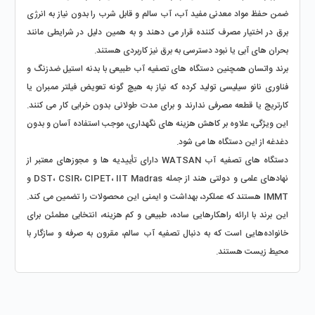
ضمن حفظ مواد معدنی مفید آب، آب سالم و قابل شرب را بدون نیاز به انرژی 
برق در اختیار مصرف‌ کننده قرار می‌ دهند و به همین دلیل در شرایطی مانند 
بحران‌ های آبی یا نبود دسترسی به برق نیز کاربردی‌ هستند.
برند واتسان همچنین دستگاه‌ های تصفیه آب طبیعی با بدنه استیل ضدزنگ و 
فناوری نانو سیلیسی تولید کرده که نیاز به هیچ‌ گونه تعویض فیلتر ممبران یا 
کارتریج یا قطعه مصرفی ندارند و برای مدت طولانی بدون خرابی کار می‌ کنند. 
این ویژگی، علاوه بر کاهش هزینه‌ های نگهداری، موجب استفاده آسان و بدون 
دغدغه از این دستگاه‌ ها می‌ شود.
دستگاه‌ های تصفیه آب WATSAN دارای تأییدیه‌ ها و مجوزهای معتبر از 
نهادهای علمی و دولتی هند از جمله DST، CSIR، CIPET، IIT Madras و 
IMMT هستند که عملکرد، بهداشت و ایمنی این محصولات را تضمین می‌ کند. 
این برند با ارائه راهکارهایی ساده، طبیعی و کم‌ هزینه، انتخابی مطمئن برای 
خانواده‌هایی است که به دنبال تصفیه آب سالم، مقرون‌ به‌ صرفه و سازگار با 
محیط زیست هستند.