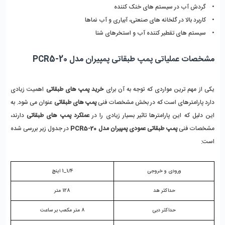
•    گردش آب در سیستم های خنک کننده
•    کاربرد بالا در گلخانه های صنعتی، آبیاری و آب نماها
•    سیستم های تقطیر کننده آب و استخرهای شنا
مشخصات عملیاتی پمپ طبقاتی پمپیران مدل PCR5-20
یکی از مهم ترین مواردی که توجه به آن برای
 خرید پمپ های طبقاتی
 اهمیت زیادی 
دارد پارامترهای است که در بخش مشخصات فنی 
پمپ های طبقاتی
 عنوان می شود. به 
این دلیل که این پارامترها تاثیر بسیار زیادی را در 
عملکرد پمپ های طبقاتی
 دارند، 
مشخصات فنی 
پمپ طبقاتی عمودی پمپیران مدل PCR5-20
 در جدول زیر بررسی شده 
است:
ورودی و خروجی
1/4_1 اینچ
حداکثر هد
128 متر
حداکثر دبی
8 متر مکعب بر ساعت