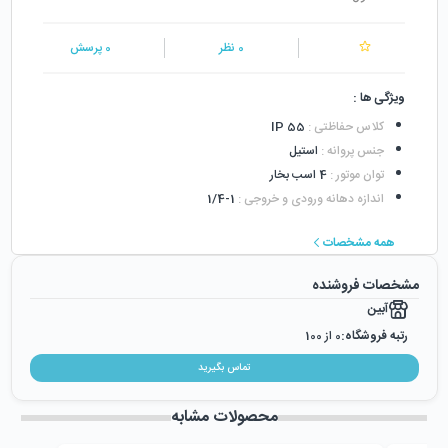
0
نظر
0
پرسش
ویژگی ها :
کلاس حفاظتی
:
IP 55
جنس پروانه
:
استیل
توان موتور
:
4 اسب بخار
اندازه دهانه ورودی و خروجی
:
1-1/4
همه مشخصات
مشخصات فروشنده
آبین
رتبه فروشگاه:
0
از 100
رضایت از خرید:
0
%
تماس بگیرید
رضایت از نحوه ارسال:
0
%
زمان ایجاد فروشگاه :
دوشنبه ۲۴ اردیبهشت ۱۳۹۷
محصولات مشابه
میزان فروش :
0