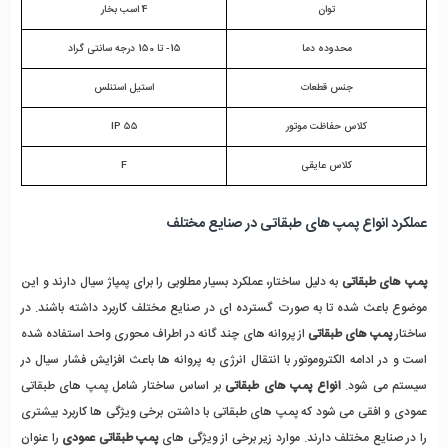
توان
4 اسب بخار
محدوده دما
15- تا 150 درجه سانتی گراد
جنس قطعات
استیل استنلس
کلاس حفاظت موتور
IP 55
کلاس عایقی
F
عملکرد انواع پمپ های طبقاتی در صنایع مختلف 
پمپ های طبقاتی
 به دلیل ساختار، عملکرد بسیار مطلوبی را برای پمپاژ سیال دارند و این 
موضوع باعث شده تا به صورت گسترده ای در صنایع مختلف کاربرد داشته باشند. در 
ساختار 
پمپ های طبقاتی
 از پروانه های چند گانه در اطراف محوری واحد استفاده شده 
است و در ادامه الکتروموتور با انتقال انرژی به پروانه ها باعث افزایش فشار سیال در 
سیستم می شود. 
انواع پمپ های طبقاتی
 بر اساس ساختار شامل پمپ های طبقاتی 
عمودی و افقی می شود که پمپ های طبقاتی با داشتن برخی ویژگی ها کاربرد بیشتری 
را در صنایع مختلف دارند. موارد زیر برخی از ویژگی های
 پمپ طبقاتی عمودی
 را عنوان 