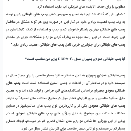
مطلوبی را برای حدف آلاینده های فیزیکی آب دارند استفاده کرد. 
"همان طور که گفته شد توجه به تعمیر و سرویس دهی 
پمپ های طبقاتی
 بدون توجه 
به برند پمپ اهمیت زیادی دارد. در کنار این در صورت بروز هر گونه مشکل در 
ساختار 
پمپ های طبقاتی
 بهترین راهکار خاموش کردن پمپ و استفاده از کمک کارشناسان در 
این زمینه است. در این راستا توجه به برطرف کردن موارد و مشکلات جزئی در ساختار 
پمپ های طبقاتی
 برای جلوگیری خرابی کامل
 پمپ های طبقاتی
 اهمیت زیادی دارد." 
آیا پمپ طبقاتی عمودی پمپیران مدل PCR5-20 برای من مناسب است؟ 
پمپ طبقاتی عمودی پمپیران 
به دلیل ساختار عملکرد بسیار مناسبی را برای پمپاژ سیال در 
سیستم دارد و در ساختار آن از قطعات با جنس استیل استفاده شده است. 
پمپ های 
طبقاتی عمودی پمپیران
 بر اساس استانداردهای لازم طراحی و تولید شده اند و به همین 
دلیل عملکرد مناسبی را برای افزایش فشار سیال در صنایع مختلف مثل تصفیه آب دارند. 
پمپ های طبقاتی عمودی
 یکی از پر کاربردترین نوع پمپ های سانتریفیوژ در صنایع 
مختلف هستند، این موضوع به دلیل ویژگی های 
پمپ های طبقاتی عمودی
 است. 
برخی از این ویژگی ها شامل مواردی مثل اشغال فضای کم در سیستم، ایجاد صدای 
بسیار کم در سیستم و توانایی بسیار مناسب برای افزایش فشار سیال می شود. 