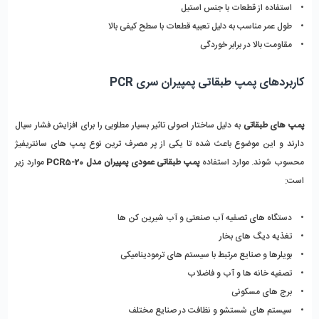
•    استفاده از قطعات با جنس استیل 
•    طول عمر مناسب به دلیل تعبیه قطعات با سطح کیفی بالا
•    مقاومت بالا در برابر خوردگی
کاربردهای پمپ طبقاتی پمپیران سری PCR
پمپ های طبقاتی
 به دلیل ساختار اصولی تاثیر بسیار مطلوبی را برای افزایش فشار سیال 
دارند و این موضوع باعث شده تا یکی از پر مصرف ترین نوع پمپ های سانتریفیژ 
محسوب شوند. موارد استفاده 
پمپ طبقاتی عمودی پمپیران مدل PCR5-20
 موارد زیر 
است: 
•    دستگاه های تصفیه آب صنعتی و آب شیرین کن ها
•    تغذیه دیگ های بخار
•    بویلرها و صنایع مرتبط با سیستم های ترمودینامیکی 
•    تصفیه خانه ها و آب و فاضلاب
•    برج های مسکونی 
•    سیستم های شستشو و نظافت در صنایع مختلف 