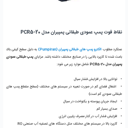
نقاط قوت پمپ عمودی طبقاتی پمپیران مدل PCR5-20
عملکرد مطلوب 
الکترو پمپ های طبقاتی پمپیران (Pumpiran)
به دلیل سطح کیفی بالا، 
باعث شده تا کاربرد بالایی را در صنایع مختلف داشته باشد. مزایای
 پمپ طبقاتی عمودی 
پمپیران مدل PCR5-20
 شامل موارد زیر می شود: 
•    توانایی بالا در افزایش فشار سیال
•    اشغال فضای کم در صورت تعبیه در سیستم های مختلف (سطح مقطع پمپ های 
طبقاتی عمودی کم است)
•    ایجاد جریان پیوسته و یکنواخت در سیال
•    صدای بسیار کم 
•    افزایش فشار آب در کنار مصرف پایین انرژی 
•    کاربرد بالا در سیستم های مختلف مثل دستگاه های تصفیه آب صنعتی RO