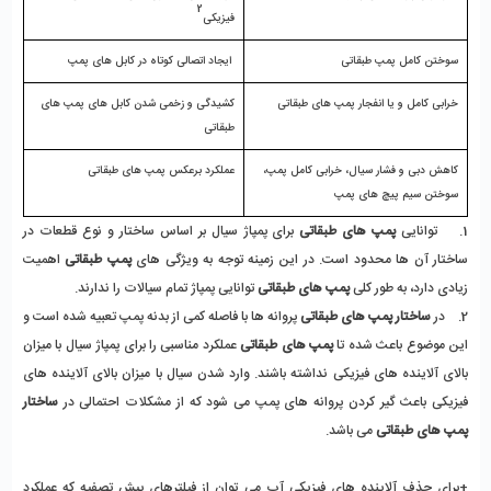
2
فیزیکی
سوختن کامل پمپ طبقاتی
 ایجاد اتصالی کوتاه در کابل های پمپ
خرابی کامل و یا انفجار پمپ های طبقاتی
کشیدگی و زخمی شدن کابل های پمپ های 
طبقاتی 
کاهش دبی و فشار سیال، خرابی کامل پمپ، 
عملکرد برعکس پمپ های طبقاتی 
سوختن سیم پیچ های پمپ
1.    توانایی 
پمپ های طبقاتی
 برای پمپاژ سیال بر اساس ساختار و نوع قطعات در 
ساختار آن ها محدود است. در این زمینه توجه به ویژگی های 
پمپ طبقاتی
 اهمیت 
زیادی دارد، به طور کلی 
پمپ های طبقاتی
 توانایی پمپاژ تمام سیالات را ندارند. 
2.    در
 ساختار پمپ های طبقاتی
 پروانه ها با فاصله کمی از بدنه پمپ تعبیه شده است و 
این موضوع باعث شده تا 
پمپ های طبقاتی
 عملکرد مناسبی را برای پمپاژ سیال با میزان 
بالای آلاینده های فیزیکی نداشته باشند. وارد شدن سیال با میزان بالای آلاینده های 
فیزیکی باعث گیر کردن پروانه های پمپ می شود که از مشکلات احتمالی در 
ساختار 
پمپ های طبقاتی
 می باشد.
+برای حذف آلاینده های فیزیکی آب می توان از فیلترهای پیش تصفیه که عملکرد 