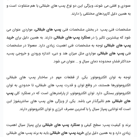
عمودی و افقی می شوند، ویژگی این دو نوع پمپ های طبقاتی با هم متفاوت است و 
به همین دلیل کاربردهای مختلفی را دارند. 
مشخصات فنی پمپ:
 در بخش مشخصات فنی
 پمپ های طبقاتی
، مواردی عنوان می 
شود که بیشترین تاثیر را در 
عملکرد پمپ های طبقاتی
 دارند. به همین دلیل برای
 خرید 
پمپ های طبقاتی
 توجه به مشخصات فنی اهمیت زیادی دارد. معمولا در مشخصات 
فنی 
پمپ های طبقاتی
 مواردی مثل میزان هد و دبی، اندازه ورودی و خروجی پمپ، 
حداکثر فشار، محدوده دمای سیال و ... عنوان می شود. 
توجه به توان الکتروموتور: 
یکی از قطعات مهم در ساختار پمپ های طبقاتی 
الکتروموتورها هستند، در واقع توان و قدرت پمپ های طبقاتی، تا حدودی به توان 
الکتروموتور بستگی دارد. توان الکتروموتور، از پارامترهای است که در عملکرد کلی 
پمپ 
های طبقاتی 
هم تاثیرگذار می باشد. یکی از ویژگی های پمپ های سانتریفیوژ این 
است که توانایی پمپاژ سیال را با کمترین مصرف انرژی و توان الکتروموتور دارند. 
برند و کیفیت پمپ: 
سطح کیفی و 
عملکرد پمپ های طبقاتی
 برای پمپاژ سیال اهمیت 
زیادی دارد و به همین دلیل برای
 خرید پمپ های طبقاتی
 باید به برند پمپ های طبقاتی 