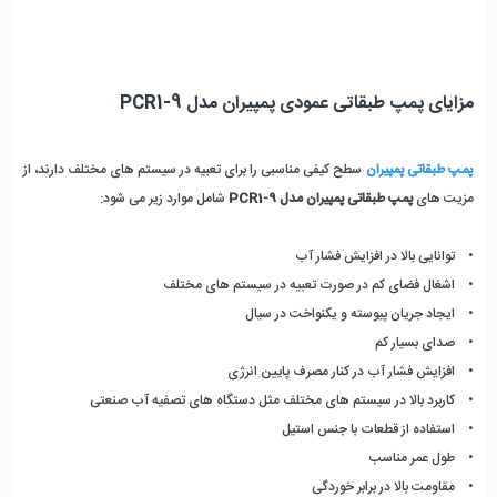
مزایای پمپ طبقاتی عمودی پمپیران مدل PCR1-9
پمپ طبقاتی پمپیران
 سطح کیفی مناسبی را برای تعبیه در سیستم های مختلف دارند، از 
مزیت های 
پمپ طبقاتی پمپیران مدل PCR1-9
 شامل موارد زیر می شود: 
•    توانایی بالا در افزایش فشار آب 
•    اشغال فضای کم در صورت تعبیه در سیستم های مختلف 
•    ایجاد جریان پیوسته و یکنواخت در سیال
•    صدای بسیار کم 
•    افزایش فشار آب در کنار مصرف پایین انرژی 
•    کاربرد بالا در سیستم های مختلف مثل دستگاه های تصفیه آب صنعتی
•    استفاده از قطعات با جنس استیل 
•    طول عمر مناسب 
•    مقاومت بالا در برابر خوردگی