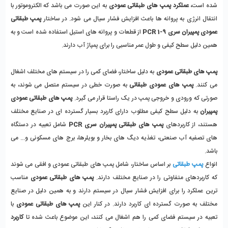
شده است، 
عملکرد پمپ های طبقاتی عمودی
 به این صورت می باشد که الکتروموتور با 
انتقال انرژی به پروانه ها باعث افزایش فشار سیال می شود. در ساختار 
پمپ طبقاتی 
عمودی پمپیران سری PCR 1-9
 از قطعات و پروانه های استیل استفاده شده است و به 
همین دلیل سطح کیفی و طول عمر مناسبی را برای پمپاژ آب دارند. 
پمپ های طبقاتی عمودی
 به دلیل ساختار، فضای کمی را در سیستم های مختلف اشغال 
می کنند. 
پمپ های عمودی طبقاتی
 به صورت خطی در سیستم متصل می شوند، به 
صورتی که ورودی و خروجی پمپ در یک راستا قرار می گیرد. 
پمپ های طبقاتی عمودی 
پمپیران
 به دلیل سطح کیفی مطلوب دارای کاربرد بسیار گسترده ای در صنایع مختلف 
هستند، از کاربردهای 
پمپ های طبقاتی پمپیران سری PCR
 شامل تعبیه در دستگاه 
های تصفیه آب صنعتی، تغذیه دیگ های بخار و بویلرها، برج های مسکونی و... می 
باشد. 
انواع
پمپ طبقاتی
بر اساس ساختار، شامل پمپ های طبقاتی عمودی و افقی می شوند 
که کاربردهای متفاوتی را در صنایع مختلف دارند. 
پمپ های طبقاتی عمودی
 مناسب 
ترین عملکرد را برای افزایش فشار سیال در سیستم دارند و به همین دلیل در صنایع 
مختلف به صورت گسترده ای کاربرد دارند. در کنار این 
پمپ های طبقاتی عمودی 
با 
تعبیه در سیستم فضای کمی را هم اشغال می کنند، این موضوع باعث شده تا 
کاربرد 