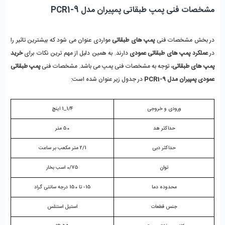
مشخصات فنی پمپ طبقاتی پمپیران مدل PCR1-9
در بخش مشخصات فنی
 پمپ های طبقاتی
 مواردی عنوان می شود که بیشترین تاثیر را 
در
 عملکرد پمپ های طبقاتی عمودی
 دارند. به همین دلیل از مهم ترین نکات برای 
خرید 
پمپ های طبقاتی
، توجه به مشخصات فنی پمپ می باشد. مشخصات فنی 
پمپ طبقاتی 
عمودی پمپیران مدل PCR1-9
 در جدول زیر عنوان شده است: 
ورودی و خروجی
1/4_1 اینچ
حداکثر هد
50 متر
حداکثر دبی
2/1 متر مکعب بر ساعت
توان
0/75 اسب بخار
محدوده دما
15- تا 150 درجه سانتی گراد
جنس قطعات
استیل استنلس