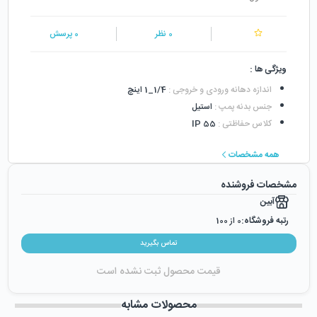
0
نظر
0
پرسش
ویژگی ها :
اندازه دهانه ورودی و خروجی
:
1/4_1 اینچ
جنس بدنه پمپ
:
استیل
کلاس حفاظتی
:
IP 55
همه مشخصات
مشخصات فروشنده
آبین
رتبه فروشگاه:
0
از 100
رضایت از خرید:
0
%
تماس بگیرید
رضایت از نحوه ارسال:
0
%
قیمت محصول ثبت نشده است
زمان ایجاد فروشگاه :
دوشنبه ۲۴ اردیبهشت ۱۳۹۷
میزان فروش :
0
محصولات مشابه