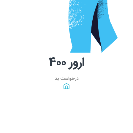
ارور
400
درخواست بد