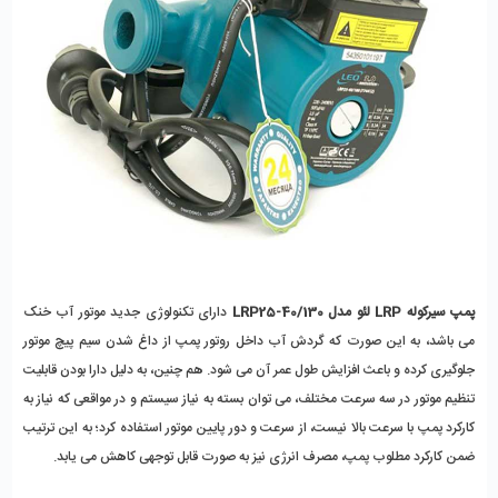
پمپ سیرکوله LRP لئو مدل LRP25-40/130
 دارای تکنولوژی جدید موتور آب خنک 
می باشد، به این صورت که گردش آب داخل روتور پمپ از داغ شدن سیم پیچ موتور 
جلوگیری کرده و باعث افزایش طول عمر آن می شود. هم چنین، به دلیل دارا بودن قابلیت 
تنظیم موتور در سه سرعت مختلف، می توان بسته به نیاز سیستم و در مواقعی که نیاز به 
کارکرد پمپ با سرعت بالا نیست، از سرعت و دور پایین موتور استفاده کرد؛ به این ترتیب 
ضمن کارکرد مطلوب پمپ، مصرف انرژی نیز به صورت قابل توجهی کاهش می یابد. 