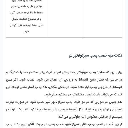
سانتی گراد برای سیم پیچ 
موتور و قابلیت تحمل دمای 
محیط تا 40 درجه سانتی گراد 
و در مجموع قابلیت تحمل 
دمای 180 درجه سانتی گراد را 
دارد.
نکات مهم نصب پمپ سیرکولاتور لئو
برای این که عملکرد پمپ سیرکولاتور به درستی انجام شود، بهتر است در خط رفت دیگ و 
در حالتی که فشار منبع انبساط به ورودی آن اعمال می شود، نصب شود. اگر منبع 
انبساط در خروجی پمپ قرار داده شود، در بخش مکش، هد پمپ فشار منفی ایجاد می 
کند که می تواند باعث ایجاد مشکلاتی در عملکرد مدار شود.
هم چنین در صورتی که در دو طرف پمپ سیرکولاتور شیر نصب شود، در صورت نیاز به 
تعمیر می توان بدون قطع آب کل سیستم، پمپ را از سیستم جدا کرد. شیر یک طرفه در 
سیستم از چرخش معکوس آب جلوگیری می کند. 
اولین گام در 
نصب پمپ های سیرکولاتور
، نصب پمپ در جهت فلش روی بدنه پمپ 