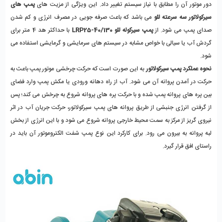
دور موتور آن را مطابق با نیاز سیستم تغییر داد. این ویژگی از مزیت های 
پمپ های 
سیرکولاتور سه سرعته لئو
 می باشد که باعث صرفه جویی در مصرف انرژی و کم شدن 
صدای پمپ می شود. از 
پمپ سیرکوله لئو LRP25-40/130
 با حداکثر هد 4 متر برای 
گردش آب یا سیالی با خواص مشابه در سیستم های سرمایشی و گرمایشی استفاده می 
شود.
نحوه عملکرد پمپ سیرکولاتور
 به این صورت است که حرکت چرخشی موتور پمپ باعث به 
حرکت در آمدن پروانه آن می شود. آب از راه دهانه ورودی یا مکش پمپ وارد فضای 
بین پره های پروانه پمپ شده و با حرکت پره های پروانه شروع به چرخش می کند؛ پس 
از گرفتن انرژی جنبشی از طریق پروانه های پمپ سیرکولاتور، حرکت جریان آب در اثر 
نیروی گریز از مرکز به سمت محیط خارجی پروانه شروع می شود و با این انرژی از بخش 
لبه پروانه به بیرون می رود. برای کارکرد این نوع پمپ شفت الکتروموتور آن باید در 
راستای افق قرار گیرد.