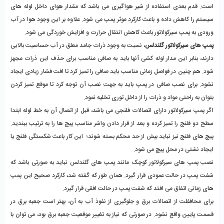
است. قدم بعدی استفاده از شیر هواگیری می باشد که مقدار هوای داخل لوله های 
سیستم را کاهش داده و باعث کارکرد موثر پمپ می شود. علاوه بر این وجود هوا در آب 
ورودی به پمپ سیرکولاتور باعث کاهش انتقال حرارت و افزایش خوردگی می شود.
پمپ های سیرکولاتور گلندلس
، نسبت به وجود ذرات جامد معلق در آب حساسیت بالایی 
دارند، بنابر این مدار لوله کشی آنها باید به صافی مناسب برای حذف این ذرات مجهز 
شود. هم چنین در فواصل زمانی مناسب باید صافی را تمیز کرد تا افت فشار زیادی ایجاد 
نشود. برای نصب صافی در پمپ باید به جهت نصب آن توجه کرد تا موقع تمیز کردن 
بتوان به راحتی مواد و ذرات را از داخل توری تخلیه نمود.
اگر پمپ سیرکولاتور دارای اتصالات فلنجی می باشد، قبل از اتصال آن به خط لوله ابتدا 
سطح دو فلنج را تمیز کرده و بعد از قرار دادن واشر مناسب پیج ها را به ترتیب ببندید. 
پیچ های فلنج نیز نباید بیش از حد محکم بسته شوند؛  این کار باعث شکستگی فلنج یا 
ایجاد نشتی در محل پیچ می شود.
نصب پمپ های سیرکولاتور کوچک مانند پمپ های گلندلس نباید به صورتی باشد که 
شفت پمپ در حالت عمودی قرار گیرد. همان طور که گفته شد، کارکرد صحیح این پمپ 
های زمانی اتفاق می افتد که شفت پمپ در حالت افقی قرار گیرد.
برای محافظت از اتصالات برق و جلوگیری از نفوذ آب به آن، بهتر است جعبه برق در 
قسمت پایین واقع نشود. در صورتی که نیاز به تغییر موقعیت جعبه برق بود، می توان با 