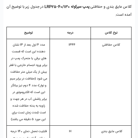
کلاس عایق بندی و حفاظتی 
پمپ سیرکوله LRP25-40/130
 در جدول زیر با توضیح آن 
آمده است.
نوع کلاس
درجه
توضیح
کلاس حفاظتی
IP44    
عدد 4 اول بعد از IP نشان 
دهنده این است که قسمت 
های برقی یا متحرک پمپ در 
برابر ورود اجسام خارجی با قطر 
بیش از یک میلی متر حفاظت 
می شود (حفاظت در برابر سیم 
و نوار)؛ عدد 4 دوم نیز بیانگر 
این است که الکتروموتور در 
برابر پاشش آب در هر جهت و 
زاویه به بدنه حفاظت شده 
است (مدت زمان تست برای 
این مورد 5 دقیقه می باشد)
کلاس عایق بندی 
 H 
قابلیت تحمل دمای 140 درجه 