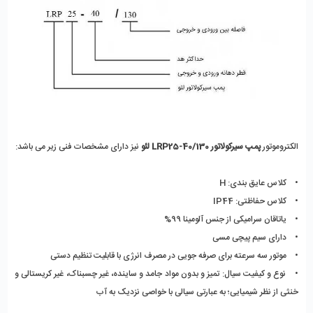
الکتروموتور 
پمپ سیرکولاتور LRP25-40/130 لئو
 نیز دارای مشخصات فنی زیر می باشد:
•    کلاس عایق بندی: H 
•    کلاس حفاظتی: IP44 
•    یاتاقان سرامیکی از جنس آلومینا 99%
•    دارای سیم پیچی مسی
•    موتور سه سرعته برای صرفه جویی در مصرف انرژی با قابلیت تنظیم دستی
•    نوع و کیفیت سیال: تمیز و بدون مواد جامد و ساینده، غیر چسبناک، غیر کریستالی و 
خنثی از نظر شیمیایی؛ به عبارتی سیالی با خواصی نزدیک به آب 