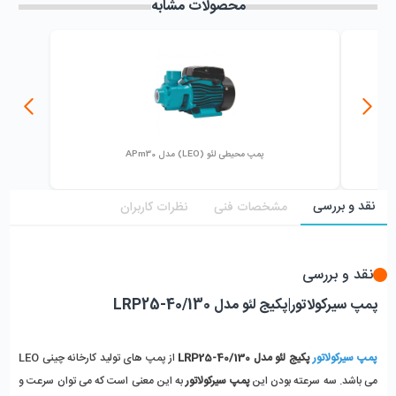
محصولات مشابه
پمپ محیطی لئو (LEO) مدل APm30
نقد و بررسی
مشخصات فنی
نظرات کاربران
نقد و بررسی
پمپ سیرکولاتور|پکیج لئو مدل LRP25-40/130
پمپ سیرکولاتور
پکیج لئو
 مدل LRP25-40/130
 از پمپ های تولید کارخانه چینی LEO 
می باشد. سه سرعته بودن این
 پمپ سیرکولاتور
 به این معنی است که می توان سرعت و 