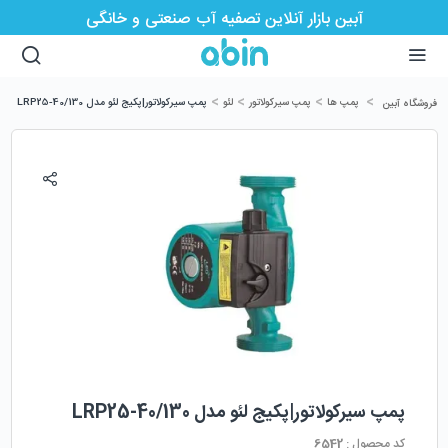
آبین بازار آنلاین تصفیه آب صنعتی و خانگی
>
>
>
>
پمپ ها
پمپ سیرکولاتور
لئو
پمپ سیرکولاتور|پکیج لئو مدل LRP25-40/130
فروشگاه آبین
پمپ سیرکولاتور|پکیج لئو مدل LRP25-40/130
کد محصول :
6542