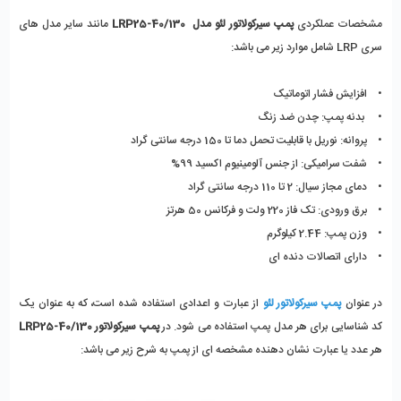
مشخصات عملکردی 
پمپ سیرکولاتور لئو مدل  LRP25-40/130
 مانند سایر مدل های 
سری LRP شامل موارد زیر می باشد:
•    افزایش فشار اتوماتیک
•     بدنه پمپ: چدن ضد زنگ 
•    پروانه: نوریل با قابلیت تحمل دما تا 150 درجه سانتی گراد
•    شفت سرامیکی: از جنس آلومینیوم اکسید 99% 
•    دمای مجاز سیال: 2 تا 110 درجه سانتی گراد
•    برق ورودی: تک فاز 220 ولت و فرکانس 50 هرتز
•    وزن پمپ: 2.44 کیلوگرم
•    دارای اتصالات دنده ای
در عنوان 
پمپ سیرکولاتور لئو
 از عبارت و اعدادی استفاده شده است، که به عنوان یک 
کد شناسایی برای هر مدل پمپ استفاده می شود. در 
پمپ سیرکولاتور LRP25-40/130 
هر عدد یا عبارت نشان دهنده مشخصه ای از پمپ به شرح زیر می باشد: