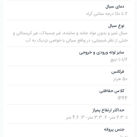
دمای سیال
2 تا 110 درجه سانتی گراد
نوع سیال
سیال تمیز و بدون مواد جامد و ساینده، غیر چسبناک، غیر کریستالی و
خنثی از نظر شیمیایی؛ در واقع سیالی با خواصی نزدیک به آب
سایز لوله ورودی و خروجی
1-1/2 اینچ
فرکانس
50 هرتز
کلاس حفاظتی
IP44
حداکثر ارتفاع پمپاژ
1: 2.3 متر- 2: 3.3 متر- 3: 4.6 متر
جنس پروانه
نوریل