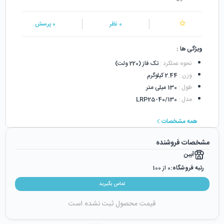
0
نظر
0
پرسش
ویژگی ها :
نحوه عملکرد
:
تک فاز (220 ولت)
وزن
:
2.44 کیلوگرم
طول
:
130 میلی متر
مدل
:
LRP25-40/130
همه مشخصات
مشخصات فروشنده
آبین
رتبه فروشگاه:
0
از 100
رضایت از خرید:
0
%
تماس بگیرید
رضایت از نحوه ارسال:
0
%
قیمت محصول ثبت نشده است
زمان ایجاد فروشگاه :
دوشنبه ۲۴ اردیبهشت ۱۳۹۷
میزان فروش :
0