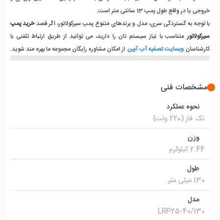
خروجی یا در واقع طول پمپ 13 سانتی متر است.
با توجه به گستردگی سری، مدل و برندهای متنوع پمپ سیرکولاتور، اگر قصد 
خرید پمپ 
سیرکولاتور
 متناسب با نیاز سیستم تان را دارید، می توانید از طریق ارتباط تلفنی با 
کارشناسان 
وبسایت تصفیه آب آبین
 از امکان مشاوره رایگان مجموعه ما بهره مند شوید.
مشخصات فنی
نحوه عملکرد
تک فاز (220 ولت)
وزن
2.44 کیلوگرم
طول
130 میلی متر
مدل
LRP25-40/130