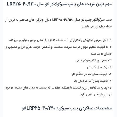
مهم ترین مزیت های پمپ سیرکولاتور لئو مدل LRP25-40/130
پمپ سیرکولاتور چینی لئو مدل LRP25-40/130
 دارای ویژگی های منحصر به فردی از 
جمله موارد زیر می باشد:
1- دارای موتور الکتریکی با تکنولوژی آب خنک که از داغ شدن موتور جلوگیری می کند.
2- با قابلیت تنظیم موتور در سه سرعت مختلف و کاهش هزینه های انرژی مصرفی و 
صدای تولید شده
3- سیم پیچ الکتروموتور مسی
4- یک سال گارانتی
5- ایجاد صدای کم در هنگام کار 
6- قابلیت پمپاژ آب در دمای بالا
7- پمپ سیرکولاتور ارزان قیمت، با عملکرد مطلوب که نسبت به مدل های مشابه موجود 
در بازار بازدهی بالایی دارد.
مشخصات عملکردی پمپ سیرکوله LRP25-40/130 لئو