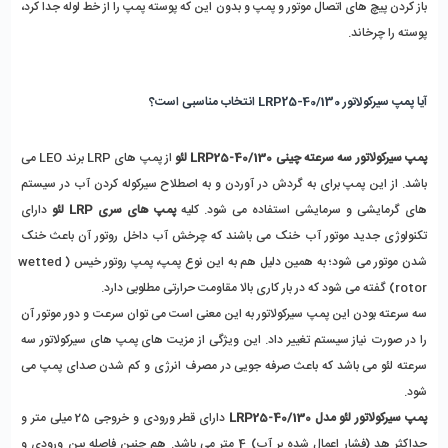
باز کردن پیچ های اتصال موتور و پمپ و بدون این که پوسته پمپ را از خط لوله جدا کرد، 
پوسته را چرخاند.
آیا پمپ سیرکولاتور LRP25-40/130 انتخاب مناسبی است؟
پمپ سیرکولاتور سه سرعته چینی LRP25-40/130
لئو
 از پمپ های LRP برند LEO می 
باشد. از این پمپ برای به گردش در آوردن و به اصطلاح سیرکوله کردن آب در سیستم 
های گرمایشی و سرمایشی استفاده می شود. کلیه 
پمپ های سری LRP لئو
 دارای 
تکنولوژی جدید موتور آب خنک می باشند که چرخش آب داخل روتور آن باعث خنک 
شدن موتور می شود؛ به همین دلیل هم به این نوع پمپ، پمپ روتور خیس (wetted 
rotor) گفته می شود که در بار کاری بالا مقاومت حرارتی مطلوبی دارد.
سه سرعته بودن این پمپ سیرکولاتور به این معنی است می توان سرعت و دور موتور آن 
را در صورت نیاز سیستم تغییر داد. این ویژگی از مزیت های پمپ های سیرکولاتور سه 
سرعته لئو می باشد که باعث صرفه جویی در مصرف انرژی و کم شدن صدای پمپ می 
شود.
پمپ سیرکولاتور لئو مدل LRP25-40/130
 دارای قطر ورودی و خروجی 25 میلی متر و 
حداکثر هد (فشار اعمال شده بر آب) 4 متر می باشد. هم چنین فاصله بین ورودی و 